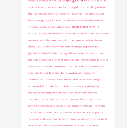
fotografia come passione
la
studio grafico a
rivoluzione AI
nuove aperture firenze
logo firenze
Firenze
packaging dentale personalizzato
realizzazione siti web
firenze
Design e grafica Firenze
Costi del SEO
industria italiana
studio grafico hamelin
rimbaud
studio grafico loghi firenze
sanzioni privacy siti internet Firenze
immagine visuale per aziende
lavora con noi
siti responsive
adesivi prespaziati vetrine firenze
buona luce
insalata vegan completa
Vantaggi blog aziendale
grafica e stampa firenze
studio grafico vetrofanie firenze
il futuro
strategia marketing firenze
le piccole medie imprese italiane
Plotino
orbite sistema solare
internet anni 90
praticare lo smarrimento
cieco nato
Servizi di grafica
design packaging
recruiting
collaborazioni
buone vacanze
analisi seo firenze
Prestashop
design cartellini moda firenze
torta di mele vegan
packaging
biodegradabile
fotografia per hotel
comunicare limpresa
la
letteratura è salvezza
sito internet completo firenze
apocalisse
servizio fotografico professionale
comprendere
Athanor
rifare sito
internet
vacanze inutili
a ciascuno il suo aratro
la terza guerra
mondiale
grafico per logo firenze
Imparare a fare turismo
fotografie
professionali firenze
perfezione delle ellissi
chiusura studio