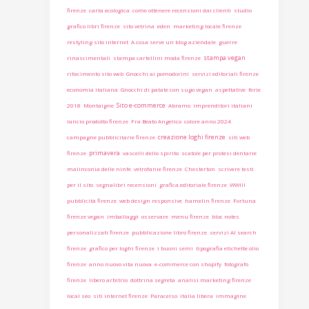
firenze
carta ecologica
come ottenere recensioni dai clienti
studio
grafico libri firenze
sito vetrina
eden
marketing locale firenze
restyling sito internet
A cosa serve un blog aziendale
guerre
stampa vegan
rinascimentali
stampa cartellini moda firenze
rifacimento sito web
Gnocchi ai pomodorini
servizi editoriali firenze
economia italiana
Gnocchi di patate con sugo vegan
aspettative
ferie
Sito e-commerce
2018
Montaigne
Abramo
imprenditori italiani
lancio prodotto firenze
Fra Beato Angelico
colore anno 2024
creazione loghi firenze
campagne pubblicitarie firenze
siti web
primavera
firenze
vascelli dello spirito
scatole per protesi dentarie
malinconia delle ninfe
vetrofanie firenze
Chesterton
scrivere testi
per il sito
segnalibri recensioni
grafica editoriale firenze
WWIII
pubblicità firenze
web design responsive
hamelin firenze
Fortuna
firenze vegan
imballaggi
osservare
menu firenze
bloc notes
personalizzati firenze
pubblicazione libro firenze
servizi AI search
firenze
grafico per loghi firenze
i buoni semi
tipografia etichette olio
firenze
anno nuovo vita nuova
e-commerce con shopify
fotografo
firenze
libero arbitrio
dottrina segreta
analisi marketing firenze
local seo
siti internet firenze
Paracelso
italia libera
immagine