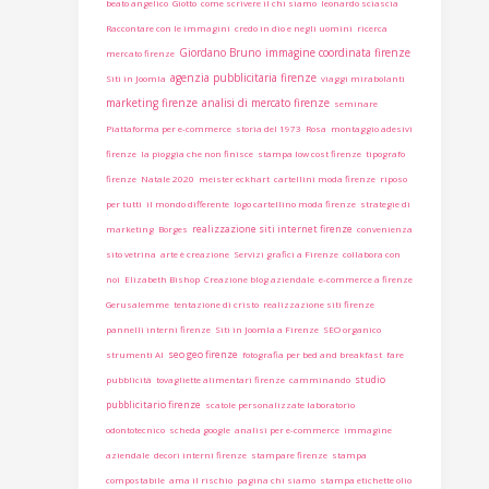
beato angelico
Giotto
come scrivere il chi siamo
leonardo sciascia
Raccontare con le immagini
credo in dio e negli uomini
ricerca
Giordano Bruno
immagine coordinata firenze
mercato firenze
agenzia pubblicitaria firenze
Siti in Joomla
viaggi mirabolanti
marketing firenze
analisi di mercato firenze
seminare
Piattaforma per e-commerce
storia del 1973
Rosa
montaggio adesivi
firenze
la pioggia che non finisce
stampa low cost firenze
tipografo
firenze
Natale 2020
meister eckhart
cartellini moda firenze
riposo
per tutti
il mondo differente
logo cartellino moda firenze
strategie di
realizzazione siti internet firenze
marketing
Borges
convenienza
sito vetrina
arte è creazione
Servizi grafici a Firenze
collabora con
noi
Elizabeth Bishop
Creazione blog aziendale
e-commerce a firenze
Gerusalemme
tentazione di cristo
realizzazione siti firenze
pannelli interni firenze
Siti in Joomla a Firenze
SEO organico
seo geo firenze
strumenti AI
fotografia per bed and breakfast
fare
studio
pubblicità
tovagliette alimentari firenze
camminando
pubblicitario firenze
scatole personalizzate laboratorio
odontotecnico
scheda google
analisi per e-commerce
immagine
aziendale
decori interni firenze
stampare firenze
stampa
compostabile
ama il rischio
pagina chi siamo
stampa etichette olio