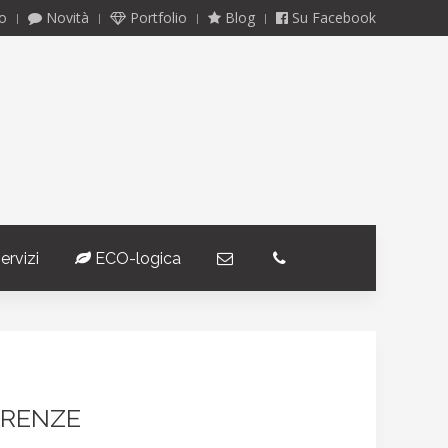
o
Novità
Portfolio
Blog
Su Facebook
ervizi
ECO-logica
­
­
IRENZE