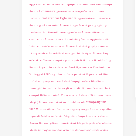
aggiornamento sito internet
regalpetra
vitalità
seo locale
stampa
E-commerce
firenze
guerre d italia
fotografia per struttura
realizzazione loghi firenze
turistica
agenzia di comunicazione
firenze
grafica volantini firenze
tipografia ecologica
google my
business
San Marco Firenze
agenzia seo firenze
siti web e-
commerce a firenze
ricerca di marketing firenze
aggiustare sito
internet
posizionamento siti firenze
food photography
stampa
biodegradabile
festa della donna
graphic designer firenze
Blog
aziendale
Cinema e sogni
agenzia pubblicitaria
self publishing
firenze
keplero
luce vs tenebre
Scarlett Johansson
Fare turismo
Vantaggi del SEO organico
cattive le passioni
Regola benedettina
resistere e prosperare
confezioni
impaginazione libro firenze
Immagini in movimento
scegliere studio di comunicazione
lucia
campatelli firenze
ninfe
Zodiaco
la perfezione difficile
e-commerce
stampa digitale
shopify firenze
recensioni su tripadvisor
ali
firenze
costo sito web firenze
web agency seo geo firenze
le quattro
regole di Buddha
Amicizia
fotografare
importanza delle donne
Seneca
Beato Angelico annunciazioni
fotografia professionale cibo
studio immagine coordinata firenze
dario amodei
caldo torrido