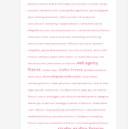
Giovanni Calvino
torta di mele vegan con cannella
crisalide
viva gli
eccentrici
foto bellissime
studio grafico logo firenze
perchè fotografo
piani hosting convenienti
indicizzazione siti responsive
consulenze di marketing
il popolo italiano
il vento dello Spirito
fotografia turismo
san francesco dassisi
sito vetrina low cost firenze
recensioni clienti
auto-osservazione
marketing
art of loosing
realizzazione video promozionali
affreschi san marco
bambini
infografica
giorno della memoria
Turismo in Toscana
Servizi SEO
Firenze
coltivare la gioia
homo nobilis
lo studio necessario
sito
web agency
vetrina toscana
promuovere un marchio
firenze
Grafico Firenze
scheda maps
prendere coscienza
servizi fotografici professionali
della storia
social media
marketing firenze
scatole personalizzate odontotecnici
torta di mele
vegan grande
matriarche
siti efficaci firenze
gdpr per siti internet
firenze
luna vs formaggia
consulenti di marketing onesti
fotogenia
web design responsivo
Vantaggi di Joomla
la bellezza
Shakespeare
rulez
Natura
studio grafico per aziende firenze
il peso dellanima
prodotti fiera firenze
consulenze firenze
strategia di marketing
firenze
creare un e-commerce a firenze
il tuo studio grafico a firenze
studio grafico firenze