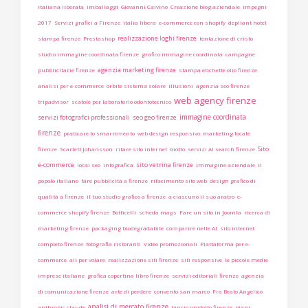
italiana liberata
imballaggi
Giovanni Calvino
Creazione blog aziendale
impegni
2017
Servizi grafici a Firenze
italia libera
e-commerce con shopify
depliant hotel
realizzazione loghi firenze
stampa firenze
Prestashop
tentazione di cristo
studio immagine coordinata firenze
grafico immagine coordinata
campagne
agenzia marketing firenze
pubblicitarie firenze
stampa etichette olio firenze
analisi per e-commerce
orbite sistema solare
illusioni
agenzia seo firenze
web agency firenze
tripadvisor
scatole per laboratorio odontotecnico
immagine coordinata
servizi fotografici professionali
seo geo firenze
firenze
praticare lo smarrimento
web design responsivo
marketing locale
Sito
firenze
Scarlett Johansson
rifare sito internet
Giotto
servizi AI search firenze
e-commerce
sito vetrina firenze
local seo
infografica
immagine aziendale
il
popolo italiano
fare pubblicità a firenze
rifacimento sito web
design grafico di
qualità a firenze
il tuo studio grafico a firenze
a ciascuno il suo aratro
e-
commerce shopify firenze
Botticelli
scheda maps
Fare un sito in Joomla
ricerca di
marketing firenze
packaging biodegradabile
comparire nelle AI
sito internet
completo firenze
fotografia ristoranti
Video promozionali
Piattaforma per e-
commerce
ali per volare
realizzazione siti firenze
siti responsive
le piccole medie
imprese italiane
grafica copertina libro firenze
servizi editoriali firenze
agenzia
di comunicazione firenze
arte di perdere
convento san marco
Fra Beato Angelico
analisi di mercato firenze
anthropic claude
lancio prodotto firenze
piani