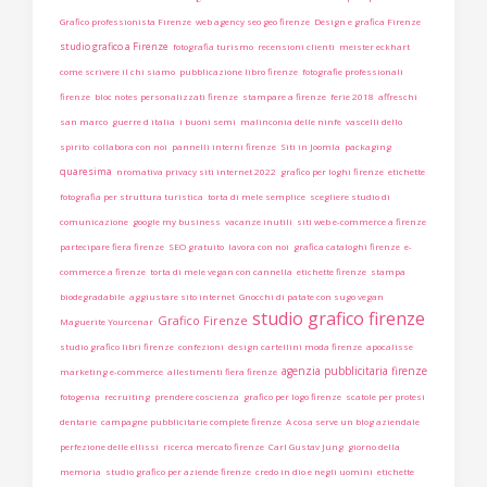
Grafico professionista Firenze
web agency seo geo firenze
Design e grafica Firenze
studio grafico a Firenze
fotografia turismo
recensioni clienti
meister eckhart
come scrivere il chi siamo
pubblicazione libro firenze
fotografie professionali
firenze
bloc notes personalizzati firenze
stampare a firenze
ferie 2018
affreschi
san marco
guerre d italia
i buoni semi
malinconia delle ninfe
vascelli dello
spirito
collabora con noi
pannelli interni firenze
Siti in Joomla
packaging
quaresima
nromativa privacy siti internet 2022
grafico per loghi firenze
etichette
fotografia per struttura turistica
torta di mele semplice
scegliere studio di
comunicazione
google my business
vacanze inutili
siti web e-commerce a firenze
partecipare fiera firenze
SEO gratuito
lavora con noi
grafica cataloghi firenze
e-
commerce a firenze
torta di mele vegan con cannella
etichette firenze
stampa
biodegradabile
aggiustare sito internet
Gnocchi di patate con sugo vegan
studio grafico firenze
Grafico Firenze
Maguerite Yourcenar
studio grafico libri firenze
confezioni
design cartellini moda firenze
apocalisse
agenzia pubblicitaria firenze
marketing e-commerce
allestimenti fiera firenze
fotogenia
recruiting
prendere coscienza
grafico per logo firenze
scatole per protesi
dentarie
campagne pubblicitarie complete firenze
A cosa serve un blog aziendale
perfezione delle ellissi
ricerca mercato firenze
Carl Gustav Jung
giorno della
memoria
studio grafico per aziende firenze
credo in dio e negli uomini
etichette