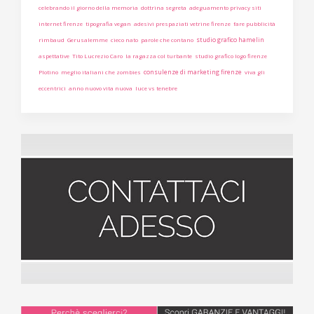
celebrando il giorno della memoria
dottrina segreta
adeguamento privacy siti
internet firenze
tipografia vegan
adesivi prespaziati vetrine firenze
fare pubblicità
studio grafico hamelin
rimbaud
Gerusalemme
cieco nato
parole che contano
aspettative
Tito Lucrezio Caro
la ragazza col turbante
studio grafico logo firenze
consulenze di marketing firenze
Plotino
meglio italiani che zombies
viva gli
eccentrici
anno nuovo vita nuova
luce vs tenebre