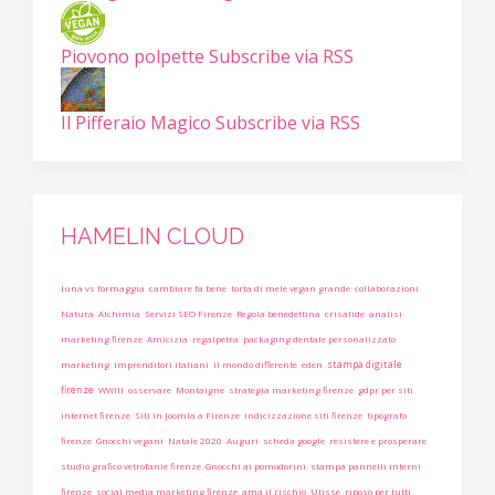
Piovono polpette
Subscribe via RSS
Il Pifferaio Magico
Subscribe via RSS
HAMELIN CLOUD
luna vs formaggia
cambiare fa bene
torta di mele vegan grande
collaborazioni
Natura
Alchimia
Servizi SEO Firenze
Regola benedettina
crisalide
analisi
marketing firenze
Amicizia
regalpetra
packaging dentale personalizzato
stampa digitale
marketing
imprenditori italiani
il mondo differente
eden
firenze
WWIII
osservare
Montaigne
strategia marketing firenze
gdpr per siti
internet firenze
Siti in Joomla a Firenze
indicizzazione siti firenze
tipografo
firenze
Gnocchi vegani
Natale 2020
Auguri
scheda google
resistere e prosperare
studio grafico vetrofanie firenze
Gnocchi ai pomodorini
stampa pannelli interni
firenze
social media marketing firenze
ama il rischio
Ulisse
riposo per tutti