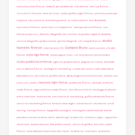
comunicazione firenze
modelli per pubblicità
sito vetrina
start up firenze
Turismo in Toscana
Fare turismo
studio grafico loghi firenze
comunicazione per
impresa
consulenti di marketing onesti
la rivoluzione AI
San Benedetto
consulenze firenze
recensioni su tripadvisor
stampa low cost firenze
san
francesco dassisi
Abramo
fotografie con l anima
le quattro regole di Buddha
studio
servizio fotografico professionale
perchè fotografo
siti shopify firenze
hamelin firenze
Giordano Bruno
internet anni 90
realizzazioni siti web
costo logo firenze
firenze
Shakespeare rulez
sul mestiere di comunicatori
studio pubblicitario firenze
agenzia pubblicitaria
pagina chi siamo
etichette
olio in bobina firenze
strategie di marketing
scatole personalizzate laboratorio
odontotecnico
consulenza pubblicitaria
Beato Angelico annunciazioni
buona luce
creazione loghi firenze
chiusura studio
pubblicità firenze
stampa cartellini
moda firenze
logo cartellino moda firenze
San Marco Firenze
Vantaggi di Joomla
arte è creazione
matriarche
consulenze di marketing
grafica editoriale firenze
servizi di marketing firenze
torta di mele vegan
convenienza sito vetrina
art of
loosing
stampa firenze
tipografica ecologica
immagine coordinata del brand
prendere coscienza della storia
web design responsive
Cinema e sogni
segnalibri
recensioni
buone vacanze
foto professionali
Servizi di grafica
business plan
firenze
come ottenere recensioni dai clienti
la bellezza
seminare
economia