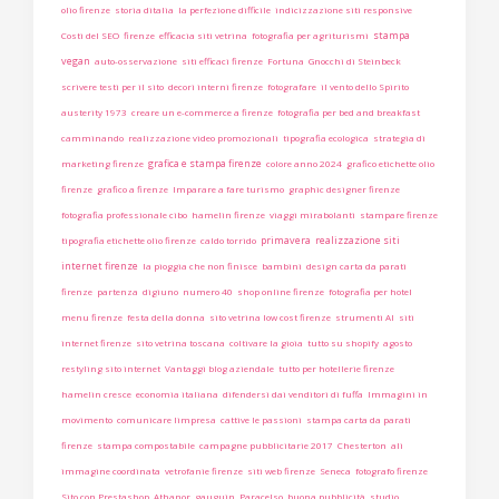
olio firenze
storia ditalia
la perfezione difficile
indicizzazione siti responsive
stampa
Costi del SEO
firenze
efficacia siti vetrina
fotografia per agriturismi
vegan
auto-osservazione
siti efficaci firenze
Fortuna
Gnocchi di Steinbeck
scrivere testi per il sito
decori interni firenze
fotografare
il vento dello Spirito
austerity 1973
creare un e-commerce a firenze
fotografia per bed and breakfast
camminando
realizzazione video promozionali
tipografia ecologica
strategia di
grafica e stampa firenze
marketing firenze
colore anno 2024
grafico etichette olio
firenze
grafico a firenze
Imparare a fare turismo
graphic designer firenze
fotografia professionale cibo
hamelin firenze
viaggi mirabolanti
stampare firenze
primavera
realizzazione siti
tipografia etichette olio firenze
caldo torrido
internet firenze
la pioggia che non finisce
bambini
design carta da parati
firenze
partenza
digiuno
numero 40
shop online firenze
fotografia per hotel
menu firenze
festa della donna
sito vetrina low cost firenze
strumenti AI
siti
internet firenze
sito vetrina toscana
coltivare la gioia
tutto su shopify
agosto
restyling sito internet
Vantaggi blog aziendale
tutto per hotellerie firenze
hamelin cresce
economia italiana
difendersi dai venditori di fuffa
Immagini in
movimento
comunicare limpresa
cattive le passioni
stampa carta da parati
firenze
stampa compostabile
campagne pubblicitarie 2017
Chesterton
ali
immagine coordinata
vetrofanie firenze
siti web firenze
Seneca
fotografo firenze
Sito con Prestashop
Athanor
gauguin
Paracelso
buona pubblicità
studio