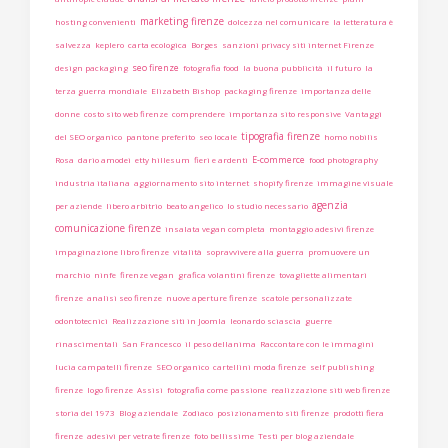
marketing firenze
hosting convenienti
dolcezza nel comunicare
la letteratura è
salvezza
keplero
carta ecologica
Borges
sanzioni privacy siti internet Firenze
seo firenze
design packaging
fotografia food
la buona pubblicità
il futuro
la
terza guerra mondiale
Elizabeth Bishop
packaging firenze
importanza delle
donne
costo sito web firenze
comprendere
importanza sito responsive
Vantaggi
tipografia firenze
del SEO organico
pantone preferito
seo locale
homo nobilis
E-commerce
Rosa
dario amodei
etty hillesum
fieri e ardenti
food photography
industria italiana
aggiornamento sito internet
shopify firenze
immagine visuale
agenzia
per aziende
libero arbitrio
beato angelico
lo studio necessario
comunicazione firenze
insalata vegan completa
montaggio adesivi firenze
impaginazione libro firenze
vitalità
sopravvivere alla guerra
promuovere un
marchio
ninfe
firenze vegan
grafica volantini firenze
tovagliette alimentari
firenze
analisi seo firenze
nuove aperture firenze
scatole personalizzate
odontotecnici
Realizzazione siti in Joomla
leonardo sciascia
guerre
rinascimentali
San Francesco
il peso dellanima
Raccontare con le immagini
lucia campatelli firenze
SEO organico
cartellini moda firenze
self publishing
firenze
logo firenze
Assisi
fotografia come passione
realizzazione siti web firenze
storia del 1973
Blog aziendale
Zodiaco
posizionamento siti firenze
prodotti fiera
firenze
adesivi per vetrate firenze
foto bellissime
Testi per blog aziendale