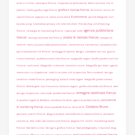
ama il rischio
stampare firenze
importanza delle donne
Realizzazione siti in
grafica e stampa firenze
Joomla
studio grafico logo firenze
Alchimia
servizi AI
E-commerce
search firenze
apocalisse
colore anno 2024
perchè fotografo
Carl
Gustav Jung
nromativa privacy siti internet 2022
Prestashop
art of loosing
agenzia pubblicitaria
firenze
strategia di marketing firenze
riposo per tutti
firenze
analisi di mercato firenze
stampa etichette olio firenze
comparire
nelle AI
realizzazione video promozionali
convenienza sito vetrina
collaborazioni
posizionamento siti firenze
Vantaggi di Joomla
Borges
collabora con noi
guerre
rinascimentali
pubblicazione libro firenze
tipografia vegan
Grafico professionista
Firenze
seminare
fotografia ristoranti
hamelin cresce
fotografia per hotel
agosto
recensioni su tripadvisor
indicizzazione siti responsive
fieri e ardenti
design
cartellini moda firenze
packaging
torta di mele vegan
fotografie professionali
firenze
Montaigne
San Francesco
Gnocchi vegani
grafico etichette olio firenze
web
immagine coordinata firenze
design responsive
cieco nato
pubblicità firenze
consulenze
le quattro regole di Buddha
cambiare fa bene
agenzia pubblicitaria
Giordano Bruno
di marketing firenze
lancio prodotto firenze
ferie 2018
pannelli interni firenze
Blog aziendale
etichette olio in bobina firenze
prendere
coscienza
bloc notes personalizzati firenze
pagina chi siamo
marketing locale
firenze
foto bellissime
Design e grafica Firenze
food photography
Creazione blog
realizzazione siti internet firenze
aziendale
efficacia siti vetrina
libero arbitrio