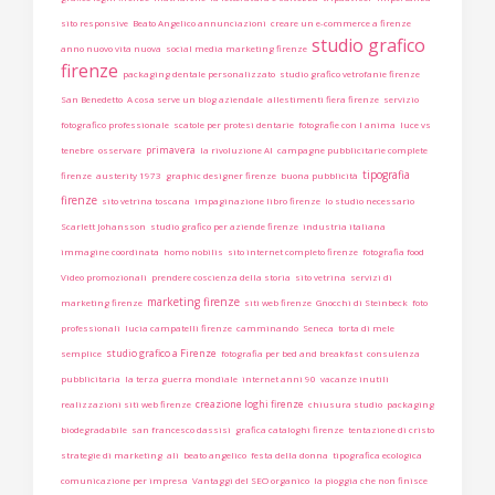
sito responsive
Beato Angelico annunciazioni
creare un e-commerce a firenze
studio grafico
anno nuovo vita nuova
social media marketing firenze
firenze
packaging dentale personalizzato
studio grafico vetrofanie firenze
San Benedetto
A cosa serve un blog aziendale
allestimenti fiera firenze
servizio
fotografico professionale
scatole per protesi dentarie
fotografie con l anima
luce vs
primavera
tenebre
osservare
la rivoluzione AI
campagne pubblicitarie complete
tipografia
firenze
austerity 1973
graphic designer firenze
buona pubblicità
firenze
sito vetrina toscana
impaginazione libro firenze
lo studio necessario
Scarlett Johansson
studio grafico per aziende firenze
industria italiana
immagine coordinata
homo nobilis
sito internet completo firenze
fotografia food
Video promozionali
prendere coscienza della storia
sito vetrina
servizi di
marketing firenze
marketing firenze
siti web firenze
Gnocchi di Steinbeck
foto
professionali
lucia campatelli firenze
camminando
Seneca
torta di mele
studio grafico a Firenze
semplice
fotografia per bed and breakfast
consulenza
pubblicitaria
la terza guerra mondiale
internet anni 90
vacanze inutili
creazione loghi firenze
realizzazioni siti web firenze
chiusura studio
packaging
biodegradabile
san francesco dassisi
grafica cataloghi firenze
tentazione di cristo
strategie di marketing
ali
beato angelico
festa della donna
tipografica ecologica
comunicazione per impresa
Vantaggi del SEO organico
la pioggia che non finisce