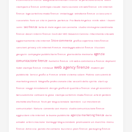
stampare a firenze
anthropic claude
realizzazione siti web firenze
siti internet
firenze
logo cartellino moda firenze
imballaggi
vetrofanie firenze
a ciascuno il
suo aratro
Fare un sito in Joomla
partenza
Fra Beato Angelico
ninfe
eden
i buoni
seo firenze
semi
torta di mele vegan con cannella
studio immagine coordinata
firenze
decori interni firenze
Costi del SEO
Giovanni Calvino
rifacimento sito web
Sito e-commerce
aggiornamento sito internet
grafica copertina libro firenze
sanzioni privacy siti internet Firenze
montaggio adesivi firenze
illusioni
agenzia
gauguin
campagne pubblicitarie firenze
giorno della memoria
comunicazione firenze
hamelin firenze
siti web e-commerce a firenze
depliant
web agency firenze
hotel stampa firenze
rimbaud
modelli per
pubblicità
Servizi grafici a Firenze
orbite sistema solare
Plotino
consulenti di
marketing onesti
fotografia professionale cibo
vascelli dello spirito
start up
firenze
viaggi mirabolanti
design grafico di qualità a firenze
viva gli eccentrici
Gerusalemme
coltivare la gioia
stampa cartellini moda firenze
arte di perdere
etichette olio firenze
Testi per blog aziendale
bambini
sul mestiere di
comunicatori
Natura
convento san marco
studio comunicazione firenze
agenzia marketing firenze
aggiustare sito internet
la buona pubblicità
dario
amodei
arte è creazione
Vantaggi blog aziendale
promuovere un marchio
menu
firenze
Amicizia
parole che contano
business plan firenze
packaging firenze