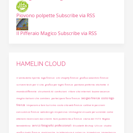
Piovono polpette
Subscribe via RSS
Il Pifferaio Magico
Subscribe via RSS
HAMELIN CLOUD
il vento dello Spirito
logo firenze
siti shopify firenze
grafica volantini firenze
scrivere testi per il sito
grafico per loghi firenze
pantone preferito
etichette
il
mondo differente
strumenti AI
confezioni
rifare sito internet
buone vacanze
seo geo firenze
costo logo
meglio italiani che zombies
partecipare fiera firenze
firenze
Imparare a fare turismo
costo sito web firenze
cattive le passioni
consulenze firenze
web design responsivo
immagine visuale per aziende
come
ottenere recensioni dai clienti
fare pubblicità a firenze
storia del 1973
Regola
servizi fotografici professionali
benedettina
Elizabeth Bishop
Ulisse
studio
grafico loghi firenze
matriarche
la letteratura è salvezza
tripadvisor
importanza