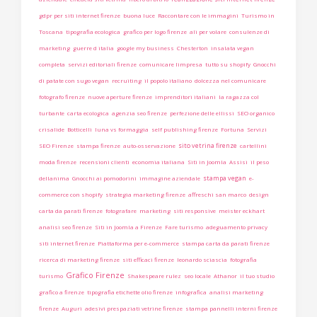
gdpr per siti internet firenze
buona luce
Raccontare con le immagini
Turismo in
Toscana
tipografia ecologica
grafico per logo firenze
ali per volare
consulenze di
marketing
guerre d italia
google my business
Chesterton
insalata vegan
completa
servizi editoriali firenze
comunicare limpresa
tutto su shopify
Gnocchi
di patate con sugo vegan
recruiting
il popolo italiano
dolcezza nel comunicare
fotografo firenze
nuove aperture firenze
imprenditori italiani
la ragazza col
turbante
carta ecologica
agenzia seo firenze
perfezione delle ellissi
SEO organico
crisalide
Botticelli
luna vs formaggia
self publishing firenze
Fortuna
Servizi
sito vetrina firenze
SEO Firenze
stampa firenze
auto-osservazione
cartellini
moda firenze
recensioni clienti
economia italiana
Siti in Joomla
Assisi
il peso
stampa vegan
dellanima
Gnocchi ai pomodorini
immagine aziendale
e-
commerce con shopify
strategia marketing firenze
affreschi san marco
design
carta da parati firenze
fotografare
marketing
siti responsive
meister eckhart
analisi seo firenze
Siti in Joomla a Firenze
Fare turismo
adeguamento privacy
siti internet firenze
Piattaforma per e-commerce
stampa carta da parati firenze
ricerca di marketing firenze
siti efficaci firenze
leonardo sciascia
fotografia
Grafico Firenze
turismo
Shakespeare rulez
seo locale
Athanor
il tuo studio
grafico a firenze
tipografia etichette olio firenze
infografica
analisi marketing
firenze
Auguri
adesivi prespaziati vetrine firenze
stampa pannelli interni firenze