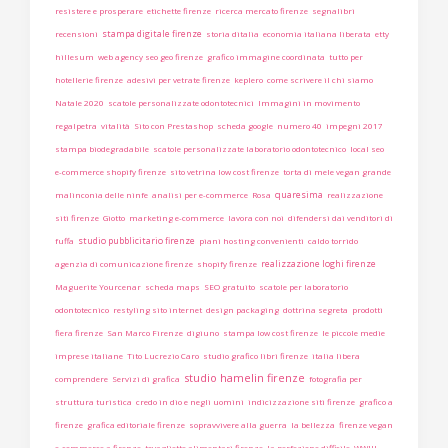
resistere e prosperare
etichette firenze
ricerca mercato firenze
segnalibri
stampa digitale firenze
recensioni
storia ditalia
economia italiana liberata
etty
hillesum
web agency seo geo firenze
grafico immagine coordinata
tutto per
hotellerie firenze
adesivi per vetrate firenze
keplero
come scrivere il chi siamo
Natale 2020
scatole personalizzate odontotecnici
Immagini in movimento
regalpetra
vitalità
Sito con Prestashop
scheda google
numero 40
impegni 2017
stampa biodegradabile
scatole personalizzate laboratorio odontotecnico
local seo
e-commerce shopify firenze
sito vetrina low cost firenze
torta di mele vegan grande
quaresima
malinconia delle ninfe
analisi per e-commerce
Rosa
realizzazione
siti firenze
Giotto
marketing e-commerce
lavora con noi
difendersi dai venditori di
studio pubblicitario firenze
fuffa
piani hosting convenienti
caldo torrido
realizzazione loghi firenze
agenzia di comunicazione firenze
shopify firenze
Maguerite Yourcenar
scheda maps
SEO gratuito
scatole per laboratorio
odontotecnico
restyling sito internet
design packaging
dottrina segreta
prodotti
fiera firenze
San Marco Firenze
digiuno
stampa low cost firenze
le piccole medie
imprese italiane
Tito Lucrezio Caro
studio grafico libri firenze
italia libera
studio hamelin firenze
comprendere
Servizi di grafica
fotografia per
struttura turistica
credo in dio e negli uomini
indicizzazione siti firenze
grafico a
firenze
grafica editoriale firenze
sopravvivere alla guerra
la bellezza
firenze vegan
e-commerce a firenze
tovagliette alimentari firenze
la perfezione difficile
WWIII