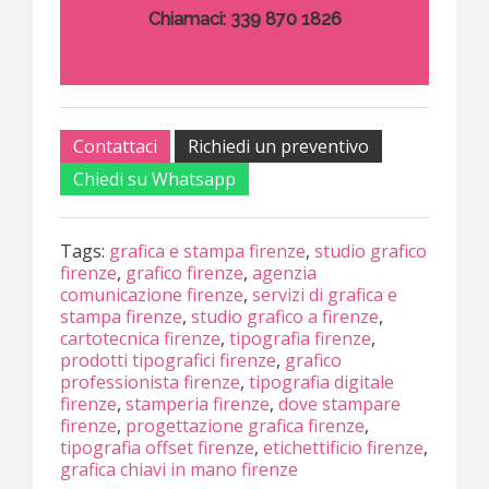
Chiamaci: 339 870 1826
Contattaci
Richiedi un preventivo
Chiedi su Whatsapp
Tags:
grafica e stampa firenze
,
studio grafico
firenze
,
grafico firenze
,
agenzia
comunicazione firenze
,
servizi di grafica e
stampa firenze
,
studio grafico a firenze
,
cartotecnica firenze
,
tipografia firenze
,
prodotti tipografici firenze
,
grafico
professionista firenze
,
tipografia digitale
firenze
,
stamperia firenze
,
dove stampare
firenze
,
progettazione grafica firenze
,
tipografia offset firenze
,
etichettificio firenze
,
grafica chiavi in mano firenze