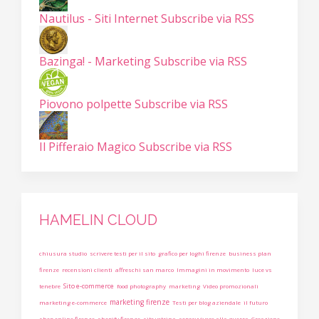
Nautilus - Siti Internet
Subscribe via RSS
Bazinga! - Marketing
Subscribe via RSS
Piovono polpette
Subscribe via RSS
Il Pifferaio Magico
Subscribe via RSS
HAMELIN CLOUD
chiusura studio
scrivere testi per il sito
grafico per loghi firenze
business plan
firenze
recensioni clienti
affreschi san marco
Immagini in movimento
luce vs
Sito e-commerce
tenebre
food photography
marketing
Video promozionali
marketing firenze
marketing e-commerce
Testi per blog aziendale
il futuro
shop online firenze
shopify firenze
sito vetrina
sopravvivere alla guerra
Creazione