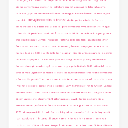
packaging
foto bellissime
importanza delle donne
fotografia food
pagina chi
siamo
convenienza sito vetrina
collabora con noi
aspettative
fotografia come
passione
gdpr per siti internet firenze
montaggio adesivi firenze
insalata vegan
immagine coordinata firenze
completa
studio grafico vetrofanie firenze
prendere coscienza della storia
analisi per e-commerce
viva gli eccentrici
viaggi
mirabolanti
posizionamento siti firenze
storia ditalia
torta di mele vegan grande
credo in dio e negli uomini
fotogenia
Fortuna
collaborazioni
graphic designer
firenze
san francesco dassisi
self publishing firenze
campagne pubblicitarie
firenze
Costi del SEO
il vento dello Spirito
ama il rischio
arte è creazione
fotografia
per hotel
impegni 2017
cattive le passioni
adeguamento privacy siti internet
firenze
strategia marketing firenze
campagne pubblicitarie 2017
siti web firenze
torta di mele vegan con cannella
sito vetrina low cost firenze
creare un e-commerce
a firenze
Maguerite Yourcenar
cambiare fa bene
lancio prodotto firenze
rifare sito
internet
cieco nato
perfezione delle ellissi
Servizi grafici a Firenze
Gnocchi vegani
sul mestiere di comunicatori
scatole personalizzate odontotecnici
scegliere studio
di comunicazione
strumenti AI
rifacimento sito web
Grafico professionista
Firenze
studio grafico libri firenze
economia italiana
guerre d italia
storia del
1973
stampa cartellini moda firenze
fotografare
consulenti di marketing onesti
realizzazione siti internet firenze
hamelin firenze
fieri e ardenti
partenza
realizzazioni siti web firenze
fotografia ristoranti
hamelin cresce
Plotino
siti web