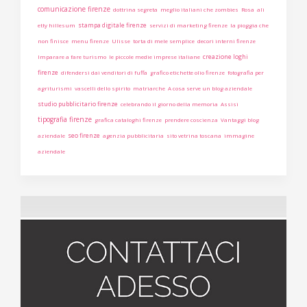
comunicazione firenze
dottrina segreta
meglio italiani che zombies
Rosa
ali
stampa digitale firenze
etty hillesum
servizi di marketing firenze
la pioggia che
non finisce
menu firenze
Ulisse
torta di mele semplice
decori interni firenze
creazione loghi
Imparare a fare turismo
le piccole medie imprese italiane
firenze
difendersi dai venditori di fuffa
grafico etichette olio firenze
fotografia per
agriturismi
vascelli dello spirito
matriarche
A cosa serve un blog aziendale
studio pubblicitario firenze
celebrando il giorno della memoria
Assisi
tipografia firenze
grafica cataloghi firenze
prendere coscienza
Vantaggi blog
seo firenze
aziendale
agenzia pubblicitaria
sito vetrina toscana
immagine
aziendale