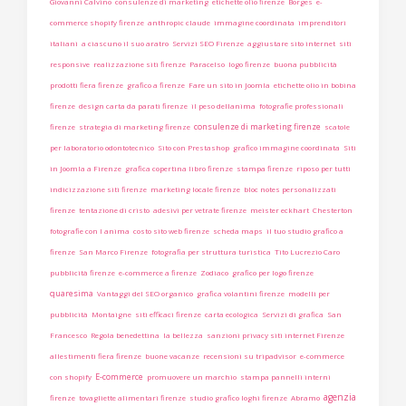
Giovanni Calvino
consulenze di marketing
etichette olio firenze
Borges
e-
commerce shopify firenze
anthropic claude
immagine coordinata
imprenditori
italiani
a ciascuno il suo aratro
Servizi SEO Firenze
aggiustare sito internet
siti
responsive
realizzazione siti firenze
Paracelso
logo firenze
buona pubblicità
prodotti fiera firenze
grafico a firenze
Fare un sito in Joomla
etichette olio in bobina
firenze
design carta da parati firenze
il peso dellanima
fotografie professionali
consulenze di marketing firenze
firenze
strategia di marketing firenze
scatole
per laboratorio odontotecnico
Sito con Prestashop
grafico immagine coordinata
Siti
in Joomla a Firenze
grafica copertina libro firenze
stampa firenze
riposo per tutti
indicizzazione siti firenze
marketing locale firenze
bloc notes personalizzati
firenze
tentazione di cristo
adesivi per vetrate firenze
meister eckhart
Chesterton
fotografie con l anima
costo sito web firenze
scheda maps
il tuo studio grafico a
firenze
San Marco Firenze
fotografia per struttura turistica
Tito Lucrezio Caro
pubblicità firenze
e-commerce a firenze
Zodiaco
grafico per logo firenze
quaresima
Vantaggi del SEO organico
grafica volantini firenze
modelli per
pubblicità
Montaigne
siti efficaci firenze
carta ecologica
Servizi di grafica
San
Francesco
Regola benedettina
la bellezza
sanzioni privacy siti internet Firenze
allestimenti fiera firenze
buone vacanze
recensioni su tripadvisor
e-commerce
E-commerce
con shopify
promuovere un marchio
stampa pannelli interni
agenzia
firenze
tovagliette alimentari firenze
studio grafico loghi firenze
Abramo