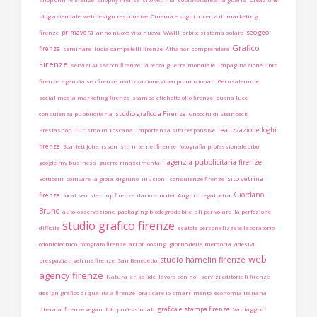
blog aziendale
web design responsive
Cinema e sogni
ricerca di marketing
primavera
seo geo
firenze
anno nuovo vita nuova
WWIII
orbite sistema solare
Grafico
firenze
seminare
lucia campatelli firenze
Athanor
comprendere
Firenze
servizi AI search firenze
la terza guerra mondiale
impaginazione libro
firenze
agenzia seo firenze
realizzazione video promozionali
Gerusalemme
social media marketing firenze
stampa etichette olio firenze
buona luce
studio grafico a Firenze
consulenza pubblicitaria
Gnocchi di Steinbeck
realizzazione loghi
Prestashop
Turismo in Toscana
importanza sito responsive
firenze
Scarlett Johansson
siti internet firenze
fotografia professionale cibo
agenzia pubblicitaria firenze
google my business
guerre rinascimentali
sito vetrina
Botticelli
coltivare la gioia
digiuno
illusioni
consulenze firenze
Giordano
firenze
local seo
start up firenze
dario amodei
Auguri
regalpetra
Bruno
auto-osservazione
packaging biodegradabile
ali per volare
la perfezione
studio grafico firenze
difficile
scatole personalizzate laboratorio
odontotecnico
fotografo firenze
art of loosing
giorno della memoria
adesivi
web
studio hamelin firenze
prespaziati vetrine firenze
San Benedetto
agency firenze
Natura
crisalide
lavora con noi
servizi editoriali firenze
design grafico di qualità a firenze
praticare lo smarrimento
economia italiana
grafica e stampa firenze
liberata
firenze vegan
foto professionali
Vantaggi di