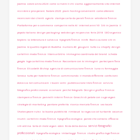
Joomla
colore anno 2024
come scrivere il chi siamo
aggiornamento sito internet
resistere e prosperare
Natale 2020
piani hosting convenienti
come ottenere
recensioni dai clienti
agosto
stampa carta da parati firenze
vetrofanie firenze
Piattaforma per e-commerce
comparire nelle AI
internet anni 90
Siti in Joomla
il
popolo italiano
design packaging
web design responsivo
ferie 2018
SEO organico
keplero
la letteratura è salvezza
tipografo firenze
ninfe
Realizzazione siti in
Joomla
le quattro regole di Buddha
numero 40
gauguin
tutto su shopify
design
cartellini moda firenze
libero arbitrio
immagine coordinata del brand
scheda
google
logo cartellino moda firenze
Raccontare con le immagini
partecipare fiera
firenze
Elizabeth Bishop
agenzia di comunicazione firenze
luna vs formaggia
Seneca
tutto per hotellerie firenze
camminando
il mondo differente
confezioni
dolcezza nel comunicare
i buoni semi
pubblicazione libro firenze
servizio
fotografico professionale
osservare
perchè fotografo
Design e grafica Firenze
stampare a firenze
pannelli interni firenze
Gnocchi di patate con sugo vegan
strategie di marketing
pantone preferito
ricerca mercato firenze
seo locale
Shakespeare rulez
la buona pubblicità
rimbaud
la ragazza col turbante
vacanze
inutili
cartellini moda firenze
tipografica ecologica
parole che contano
efficacia
servizi fotografici
siti vetrina
torta di mele vegan
eden
festa della donna
professionali
tipografia ecologica
imballaggi
firenze
studio grafico logo firenze