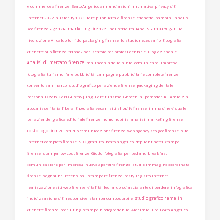
e-commerce a firenze
Beato Angelico annunciazioni
nromativa privacy siti
internet 2022
austerity 1973
fare pubblicità a firenze
etichette
bambini
analisi
agenzia marketing firenze
stampa vegan
seo firenze
industria italiana
la
rivoluzione AI
caldo torrido
packaging firenze
lo studio necessario
tipografia
etichette olio firenze
tripadvisor
scatole per protesi dentarie
Blog aziendale
analisi di mercato firenze
malinconia delle ninfe
comunicare limpresa
fotografia turismo
fare pubblicità
campagne pubblicitarie complete firenze
convento san marco
studio grafico per aziende firenze
packaging dentale
personalizzato
Carl Gustav Jung
Fare turismo
Gnocchi ai pomodorini
Amicizia
apocalisse
italia libera
tipografia vegan
siti shopify firenze
immagine visuale
per aziende
grafica editoriale firenze
homo nobilis
analisi marketing firenze
costo logo firenze
studio comunicazione firenze
web agency seo geo firenze
sito
internet completo firenze
SEO gratuito
beato angelico
depliant hotel stampa
firenze
stampa low cost firenze
Giotto
fotografia per bed and breakfast
comunicazione per impresa
nuove aperture firenze
studio immagine coordinata
firenze
segnalibri recensioni
stampare firenze
restyling sito internet
realizzazione siti web firenze
vitalità
leonardo sciascia
arte di perdere
infografica
studio grafico hamelin
indicizzazione siti responsive
stampa compostabile
etichette firenze
recruiting
stampa biodegradabile
Alchimia
Fra Beato Angelico