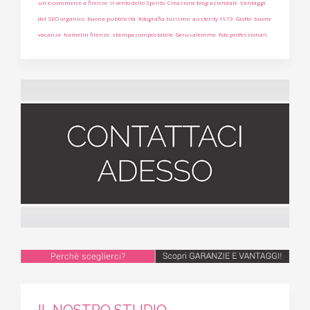
un e-commerce a firenze
il vento dello Spirito
Creazione blog aziendale
Vantaggi
del SEO organico
buona pubblicità
fotografia turismo
austerity 1973
Giotto
buone
vacanze
hamelin firenze
stampa compostabile
Gerusalemme
foto professionali