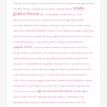
aziende
chiusura studio
siti web e-commerce a firenze
torta di mele vegan grande
studio
siti efficaci firenze
collabora con noi
grafica cataloghi firenze
grafico firenze
eden
scheda google
scrivere testi per il sito
comunicazione per impresa
stampare a firenze
Vantaggi blog aziendale
confezioni
fotografo firenze
gauguin
Montaigne
guerre d italia
pubblicazione
sito vetrina firenze
libro firenze
hamelin cresce
tipografica ecologica
colore anno
2024
e-commerce con shopify
Alchimia
aggiornamento sito internet
consulenze
di marketing
Fortuna
rifacimento sito web
strategia marketing firenze
tipografia firenze
la buona pubblicità
dottrina segreta
analisi seo firenze
design cartellini moda firenze
siti responsive
sito vetrina
web design responsive
Grafico professionista Firenze
design grafico di qualità a firenze
comunicare
limpresa
il mondo differente
tovagliette alimentari firenze
San Marco Firenze
leonardo sciascia
cattive le passioni
viaggi mirabolanti
partecipare fiera firenze
la terza guerra mondiale
Amicizia
modelli per pubblicità
stampa pannelli
interni firenze
local seo
google my business
comparire nelle AI
Abramo
Zodiaco
stampa firenze
start up firenze
A cosa serve un blog aziendale
Imparare a fare
agenzia comunicazione firenze
stampa vegan
turismo
luce vs tenebre
servizi AI search firenze
fotografia food
beato angelico
Shakespeare rulez
posizionamento siti firenze
stampare firenze
malinconia delle ninfe
SEO