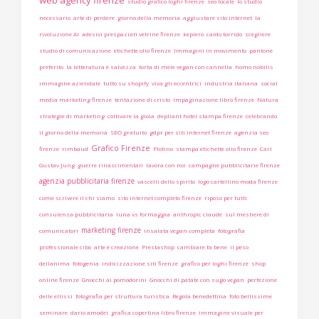
web agency firenze
studio grafico loghi firenze
seo locale
lo studio
necessario
arte di perdere
giorno della memoria
aggiustare sito internet
la
rivoluzione AI
adesivi prespaziati vetrine firenze
keplero
caldo torrido
scegliere
studio di comunicazione
etichette olio firenze
Immagini in movimento
pantone
preferito
la letteratura è salvezza
torta di mele vegan con cannella
homo nobilis
immagine aziendale
tutto su shopify
viva gli eccentrici
industria italiana
social
media marketing firenze
tentazione di cristo
impaginazione libro firenze
Natura
strategie di marketing
coltivare la gioia
depliant hotel stampa firenze
celebrando
il giorno della memoria
SEO gratuito
gdpr per siti internet firenze
agenzia seo
Grafico Firenze
firenze
rimbaud
Plotino
stampa etichette olio firenze
Carl
Gustav Jung
guerre rinascimentali
lavora con noi
campagne pubblicitarie firenze
agenzia pubblicitaria firenze
vascelli dello spirito
logo cartellino moda firenze
come scrivere il chi siamo
sito internet completo firenze
riposo per tutti
consulenza pubblicitaria
luna vs formaggia
anthropic claude
sul mestiere di
marketing firenze
comunicatori
insalata vegan completa
fotografia
professionale cibo
arte è creazione
Prestashop
cambiare fa bene
il peso
dellanima
fotogenia
indicizzazione siti firenze
grafico per loghi firenze
shop
online firenze
Gnocchi ai pomodorini
Gnocchi di patate con sugo vegan
perfezione
delle ellissi
fotografia per struttura turistica
Regola benedettina
foto bellissime
seminare
dario amodei
grafica copertina libro firenze
immagine visuale per