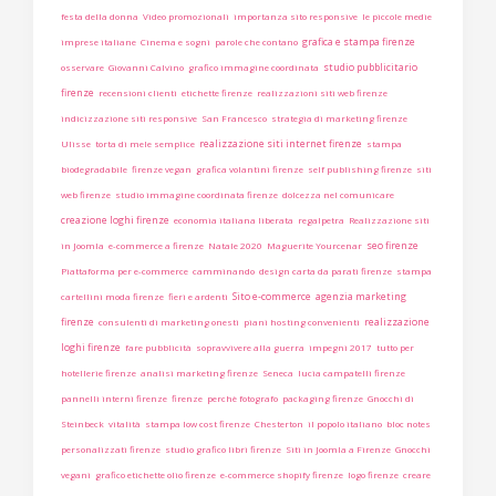
festa della donna
Video promozionali
importanza sito responsive
le piccole medie
grafica e stampa firenze
imprese italiane
Cinema e sogni
parole che contano
studio pubblicitario
osservare
Giovanni Calvino
grafico immagine coordinata
firenze
recensioni clienti
etichette firenze
realizzazioni siti web firenze
indicizzazione siti responsive
San Francesco
strategia di marketing firenze
realizzazione siti internet firenze
Ulisse
torta di mele semplice
stampa
biodegradabile
firenze vegan
grafica volantini firenze
self publishing firenze
siti
web firenze
studio immagine coordinata firenze
dolcezza nel comunicare
creazione loghi firenze
economia italiana liberata
regalpetra
Realizzazione siti
seo firenze
in Joomla
e-commerce a firenze
Natale 2020
Maguerite Yourcenar
Piattaforma per e-commerce
camminando
design carta da parati firenze
stampa
Sito e-commerce
agenzia marketing
cartellini moda firenze
fieri e ardenti
firenze
realizzazione
consulenti di marketing onesti
piani hosting convenienti
loghi firenze
fare pubblicità
sopravvivere alla guerra
impegni 2017
tutto per
hotellerie firenze
analisi marketing firenze
Seneca
lucia campatelli firenze
pannelli interni firenze
firenze
perchè fotografo
packaging firenze
Gnocchi di
Steinbeck
vitalità
stampa low cost firenze
Chesterton
il popolo italiano
bloc notes
personalizzati firenze
studio grafico libri firenze
Siti in Joomla a Firenze
Gnocchi
vegani
grafico etichette olio firenze
e-commerce shopify firenze
logo firenze
creare