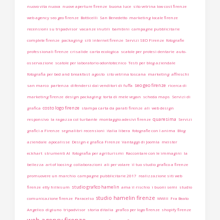
nuovo vita nuova
nuove aperture firenze
buona luce
sito vetrina low cost firenze
web agency seo geo firenze
Botticelli
San Benedetto
marketing locale firenze
recensioni su tripadvisor
vacanze inutili
bambini
campagne pubblicitarie
complete firenze
packaging
siti internet firenze
Servizi SEO Firenze
fotografie
professionali firenze
crisalide
carta ecologica
scatole per protesi dentarie
auto-
osservazione
scatole per laboratorio odontotecnico
Testi per blog aziendale
fotografia per bed and breakfast
agosto
sito vetrina toscana
marketing
affreschi
seo geo firenze
san marco
partenza
difendersi dai venditori di fuffa
ricerca di
marketing firenze
design packaging
torta di mele vegan
scheda maps
Servizi di
costo logo firenze
grafica
stampa carta da parati firenze
ali
web design
quaresima
responsivo
la ragazza col turbante
montaggio adesivi firenze
Servizi
grafici a Firenze
segnalibri recensioni
italia libera
fotografie con l anima
Blog
aziendale
apocalisse
Design e grafica Firenze
Vantaggi di Joomla
meister
eckhart
strumenti AI
fotografia per agriturismi
Raccontare con le immagini
la
bellezza
art of loosing
collaborazioni
ali per volare
il tuo studio grafico a firenze
promuovere un marchio
campagne pubblicitarie 2017
realizzazione siti web
studio grafico hamelin
firenze
etty hillesum
ama il rischio
i buoni semi
studio
studio hamelin firenze
comunicazione firenze
Paracelso
WWIII
Fra Beato
Angelico
digiuno
tripadvisor
storia ditalia
grafico per logo firenze
shopify firenze