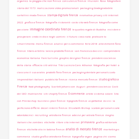
organico
la pioggia che non finisce
consulenze firenze
illusioni
Rosa
fotografare
storia del 1973
realizzazione video promozionali
packaging biodegradabile
stampa digitale firenze
cartellini moda firenze
nromativa privacy siti internet
2022
grafico a firenze
fotografia ristoranti
costo sito web firenze
fotografia come
immagine coordinata firenze
passione
le quattro regole di Buddha
resistere e
prosperare
credo in dio e negli uomini
il futuro
cieco nato
praticare lo
smarrimento
menu firenze
analisi per e-commerce
ferie 2018
allestimenti fiera
firenze
libero arbitrio
lancio prodotto firenze
san francesco dassisi
comprendere
economia italiana
Fare turismo
graphic designer firenze
prendere coscienza
della storia
efficacia siti vetrina
Tito Lucrezio Caro
Athanor
fotografia per hotel
a
ciascuno il suo aratro
prodotti fiera firenze
packaging dentale personalizzato
studio grafico a
imprenditori italiani
pubblicità firenze
ricerca mercato firenze
Firenze
food photography
Scarlett Johansson
Auguri
prendere coscienza
Costi
E-commerce
del SEO
matriarche
siti shopify firenze
orbite sistema solare
Sito
con Prestashop
business plan firenze
tipografo firenze
aspettative
Assisi
la
perfezione difficile
decori interni firenze
Elizabeth Bishop
scatole personalizzate
odontotecnici
recruiting
vetrofanie firenze
adesivi per vetrate firenze
meglio
primavera
italiani che zombies
etichette
rifare sito internet
grafica editoriale
analisi di mercato firenze
firenze
etichette olio in bobina firenze
marketing e-
commerce
studio grafico vetrofanie firenze
tipografia vegan
pagina chi siamo