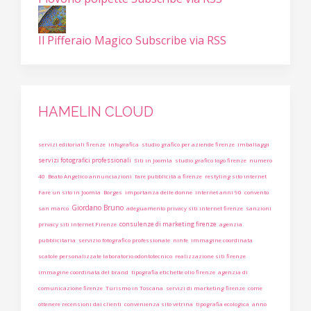
Il Pifferaio Magico
Subscribe via RSS
HAMELIN CLOUD
servizi editoriali firenze
infografica
studio grafico per aziende firenze
imballaggi
servizi fotografici professionali
Siti in Joomla
studio grafico logo firenze
numero
40
Beato Angelico annunciazioni
fare pubblicità a firenze
restyling sito internet
Fare un sito in Joomla
Borges
importanza delle donne
internet anni 90
convento
Giordano Bruno
san marco
adeguamento privacy siti internet firenze
sanzioni
consulenze di marketing firenze
privacy siti internet Firenze
agenzia
pubblicitaria
servizio fotografico professionale
ninfe
immagine coordinata
scatole personalizzate laboratorio odontotecnico
realizzazione siti firenze
immagine coordinata del brand
tipografia etichette olio firenze
agenzia di
comunicazione firenze
Turismo in Toscana
servizi di marketing firenze
come
ottenere recensioni dai clienti
convenienza sito vetrina
tipografia ecologica
anno