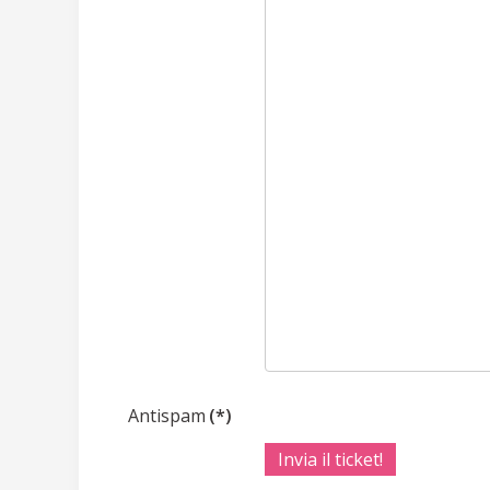
Antispam
(*)
Invia il ticket!