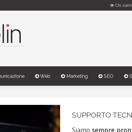
Chi siam
unicazione
Web
Marketing
SEO
S
SUPPORTO TECN
Siamo
sempre pronti