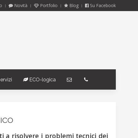
o
Novità
Portfolio
Blog
Su Facebook
ervizi
ECO-logica
­
­
ICO
 a risolvere i problemi tecnici dei