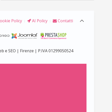
ookie Policy
AI Policy
Contatti
eb e SEO | Firenze | P.IVA 01299050524