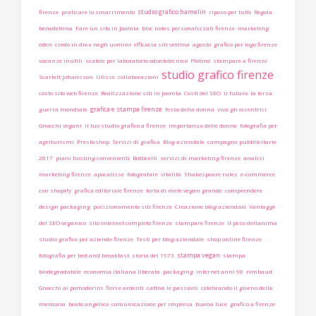
studio grafico hamelin
firenze
praticare lo smarrimento
riposo per tutti
Regola
benedettina
Fare un sito in Joomla
bloc notes personalizzati firenze
marketing
eden
credo in dio e negli uomini
efficacia siti vetrina
agosto
grafico per logo firenze
vacanze inutili
scatole per laboratorio odontotecnico
Plotino
stampare a firenze
studio grafico firenze
Scarlett Johansson
Ulisse
collaborazioni
costo sito web firenze
Realizzazione siti in Joomla
Costi del SEO
il futuro
la terza
grafica e stampa firenze
guerra mondiale
festa della donna
viva gli eccentrici
Gnocchi vegani
il tuo studio grafico a firenze
importanza delle donne
fotografia per
agriturismi
Prestashop
Servizi di grafica
Blog aziendale
campagne pubblicitarie
2017
piani hosting convenienti
Botticelli
servizi di marketing firenze
analisi
marketing firenze
apocalisse
fotografare
vitalità
Shakespeare rulez
e-commerce
con shopify
grafica editoriale firenze
torta di mele vegan grande
comprendere
design packaging
posizionamento siti firenze
Creazione blog aziendale
Vantaggi
del SEO organico
sito internet completo firenze
stampare firenze
il peso dellanima
studio grafico per aziende firenze
Testi per blog aziendale
shop online firenze
stampa vegan
fotografia per bed and breakfast
storia del 1973
stampa
biodegradabile
economia italiana liberata
packaging
internet anni 90
rimbaud
Gnocchi ai pomodorini
fieri e ardenti
cattive le passioni
celebrando il giorno della
memoria
beato angelico
comunicazione per impresa
buona luce
grafico a firenze