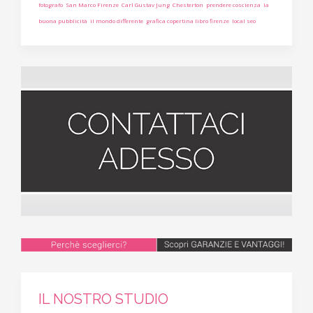
fotografo
San Marco Firenze
Carl Gustav Jung
Chesterton
prendere coscienza
la
buona pubblicità
il mondo differente
grafica copertina libro firenze
local seo
IL NOSTRO STUDIO