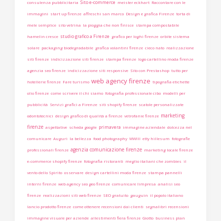
Sito e-commerce
consulenza pubblicitaria
meister eckhart
Raccontare con le
immagini
start up firenze
affreschi san marco
Design e grafica Firenze
torta di
mele semplice
sito vetrina
la pioggia che non finisce
stampa compostabile
studio grafico a Firenze
hamelin cresce
grafico per loghi firenze
orbite sistema
solare
packaging biodegradabile
grafica volantini firenze
cieco nato
realizzazione
siti firenze
indicizzazione siti firenze
stampa firenze
logo cartellino moda firenze
agenzia seo firenze
indicizzazione siti responsive
Sito con Prestashop
tutto per
web agency firenze
hotellerie firenze
Fare turismo
tipografia etichette
olio firenze
come scrivere il chi siamo
fotografia professionale cibo
modelli per
pubblicità
Servizi grafici a Firenze
siti shopify firenze
scatole personalizzate
marketing
odontotecnici
design grafico di qualità a firenze
vetrofanie firenze
firenze
primavera
aspettative
scheda google
immagine aziendale
dolcezza nel
comunicare
Auguri
la bellezza
food photography
WWIII
etty hillesum
fotografie
agenzia comunicazione firenze
professionali firenze
marketing locale firenze
e-commerce shopify firenze
fotografia ristoranti
meglio italiani che zombies
il
vento dello Spirito
osservare
design cartellini moda firenze
stampa pannelli
interni firenze
web agency seo geo firenze
comunicare limpresa
analisi seo
firenze
realizzazioni siti web firenze
SEO gratuito
gauguin
il popolo italiano
lancio prodotto firenze
come ottenere recensioni dai clienti
segnalibri recensioni
immagine visuale per aziende
allestimenti fiera firenze
Giotto
business plan