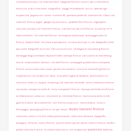
nromativa privacy siti internet 2022
tipografo firenze
analisi per e-commerce
Amicizia
arte è creazione
infografica
viaggi mirabolanti
Assisi
web design
responsive
pagina chi siamo
numero 40
pantone preferito
matriarche
rifare sito
internet
firenze vegan
google my business
prodotti fiera firenze
regalpetra
sanzioni privacy siti internet Firenze
sito vetrina low cost firenze
austerity 1973
libero arbitrio
siti internet firenze
immagine coordinata
montaggio adesivi
firenze
Natale 2020
resistere e prosperare
scrivere testi per il sito
fotografia come
passione
fotografia turismo
Tito Lucrezio Caro
strategia di marketing firenze
Vantaggi blog aziendale
depliant hotel stampa firenze
consulenti di marketing
onesti
imprenditori italiani
siti web firenze
campagne pubblicitarie complete
firenze
anno nuovo vita nuova
parole che contano
ricerca di marketing firenze
importanza sito responsive
Rosa
le quattro regole di Buddha
promuovere un
marchio
tutto su shopify
restyling sito internet
etichette
servizi editoriali firenze
seo locale
comparire nelle AI
lucia campatelli firenze
stampa etichette olio firenze
la letteratura è salvezza
strumenti AI
etichette firenze
malinconia delle ninfe
guerre d italia
Gerusalemme
san francesco dassisi
storia ditalia
luna vs
studio hamelin firenze
formaggia
packaging firenze
ali per volare
seminare
ama il rischio
Video promozionali
industria italiana
tipografia
ecologica
Fortuna
menu firenze
vascelli dello spirito
decori interni firenze
Grafico
quaresima
professionista Firenze
lo studio necessario
siti responsive
dottrina