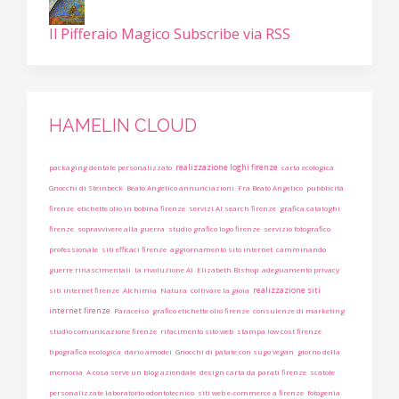
Il Pifferaio Magico
Subscribe via RSS
HAMELIN CLOUD
realizzazione loghi firenze
packaging dentale personalizzato
carta ecologica
Gnocchi di Steinbeck
Beato Angelico annunciazioni
Fra Beato Angelico
pubblicità
firenze
etichette olio in bobina firenze
servizi AI search firenze
grafica cataloghi
firenze
sopravvivere alla guerra
studio grafico logo firenze
servizio fotografico
professionale
siti efficaci firenze
aggiornamento sito internet
camminando
guerre rinascimentali
la rivoluzione AI
Elizabeth Bishop
adeguamento privacy
realizzazione siti
siti internet firenze
Alchimia
Natura
coltivare la gioia
internet firenze
Paracelso
grafico etichette olio firenze
consulenze di marketing
studio comunicazione firenze
rifacimento sito web
stampa low cost firenze
tipografica ecologica
dario amodei
Gnocchi di patate con sugo vegan
giorno della
memoria
A cosa serve un blog aziendale
design carta da parati firenze
scatole
personalizzate laboratorio odontotecnico
siti web e-commerce a firenze
fotogenia