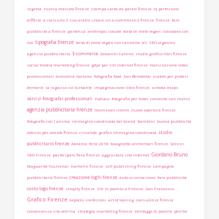
segreta
ricerca mercato firenze
stampa carta da parati firenze
la perfezione
difficile
a ciascuno il suo aratro
creare un e-commerce a firenze
firenze
fare
pubblicità a firenze
partenza
anthropic claude
torta di mele vegan
collabora con
tipografia firenze
noi
torta di mele vegan con cannella
ali
SEO organico
E-commerce
agenzia pubblicitaria
Giovanni Calvino
studio grafico libri firenze
social media marketing firenze
gdpr per siti internet firenze
realizzazione video
promozionali
economia italiana
fotografia food
San Benedetto
scatole per protesi
dentarie
la ragazza col turbante
impaginazione libro firenze
scheda maps
servizi fotografici professionali
Zodiaco
fotografia per hotel
convento san marco
agenzia pubblicitaria firenze
recensioni clienti
nuove aperture firenze
fotografie con l anima
immagine coordinata del brand
bambini
buona pubblicità
studio
adesivi per vetrate firenze
crisalide
grafico immagine coordinata
pubblicitario firenze
Abramo
ferie 2018
tovagliette alimentari firenze
Servizi
Giordano Bruno
SEO Firenze
partecipare fiera firenze
aggiustare sito internet
Maguerite Yourcenar
hamelin firenze
self publishing firenze
campagne
creazione loghi firenze
pubblicitarie firenze
auto-osservazione
fare pubblicità
costo logo firenze
shopify firenze
Siti in Joomla a Firenze
San Francesco
Grafico Firenze
keplero
confezioni
art of loosing
consulenze firenze
convenienza sito vetrina
strategia marketing firenze
Vantaggi di Joomla
perchè