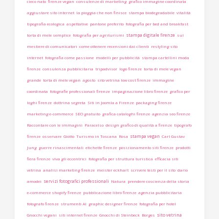
cieco nato
firenze vegan
consulenze di marketing
grafico immagine coordinata
aggiustare sito internet
la pioggia che non finisce
stampa biodegradabile
vitalità
tipografia ecologica
aspettative
pantone preferito
fotografia per bed and breakfast
stampa digitale firenze
torta di mele semplice
fotografia per agriturismi
sul
mestiere di comunicatori
come ottenere recensioni dai clienti
restyling sito
internet
fotografia come passione
modelli per pubblicità
stampa cartellini moda
firenze
consulenza pubblicitaria
tripadvisor
logo firenze
torta di mele vegan
grande
torta di mele vegan
agosto
sito vetrina low cost firenze
immagine
coordinata
fotografie professionali firenze
impaginazione libro firenze
grafico per
loghi firenze
dottrina segreta
Siti in Joomla a Firenze
packaging firenze
marketing e-commerce
SEO gratuito
grafica cataloghi firenze
agenzia seo firenze
Raccontare con le immagini
Paracelso
design grafico di qualità a firenze
tipografo
stampa vegan
firenze
osservare
Giotto
Turismo in Toscana
Rosa
Carl Gustav
Jung
guerre rinascimentali
etichette firenze
posizionamento siti firenze
prodotti
fiera firenze
viva gli eccentrici
fotografia per struttura turistica
efficacia siti
vetrina
analisi marketing firenze
meister eckhart
scrivere testi per il sito
dario
servizi fotografici professionali
amodei
Natura
prendere coscienza della storia
e-commerce shopify firenze
pubblicazione libro firenze
agenzia pubblicitaria
fotografo firenze
strumenti AI
graphic designer firenze
fotografia per hotel
sito vetrina
Gnocchi vegani
siti internet firenze
Gnocchi di Steinbeck
Borges