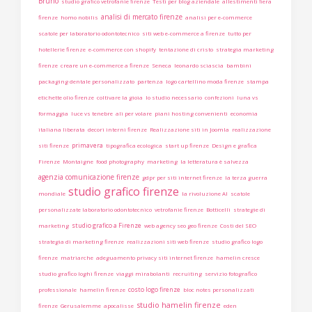
Bruno
studio grafico vetrofanie firenze
Testi per blog aziendale
allestimenti fiera
analisi di mercato firenze
firenze
homo nobilis
analisi per e-commerce
scatole per laboratorio odontotecnico
siti web e-commerce a firenze
tutto per
hotellerie firenze
e-commerce con shopify
tentazione di cristo
strategia marketing
firenze
creare un e-commerce a firenze
Seneca
leonardo sciascia
bambini
packaging dentale personalizzato
partenza
logo cartellino moda firenze
stampa
etichette olio firenze
coltivare la gioia
lo studio necessario
confezioni
luna vs
formaggia
luce vs tenebre
ali per volare
piani hosting convenienti
economia
italiana liberata
decori interni firenze
Realizzazione siti in Joomla
realizzazione
primavera
siti firenze
tipografica ecologica
start up firenze
Design e grafica
Firenze
Montaigne
food photography
marketing
la letteratura è salvezza
agenzia comunicazione firenze
gdpr per siti internet firenze
la terza guerra
studio grafico firenze
mondiale
la rivoluzione AI
scatole
personalizzate laboratorio odontotecnico
vetrofanie firenze
Botticelli
strategie di
studio grafico a Firenze
marketing
web agency seo geo firenze
Costi del SEO
strategia di marketing firenze
realizzazioni siti web firenze
studio grafico logo
firenze
matriarche
adeguamento privacy siti internet firenze
hamelin cresce
studio grafico loghi firenze
viaggi mirabolanti
recruiting
servizio fotografico
costo logo firenze
professionale
hamelin firenze
bloc notes personalizzati
studio hamelin firenze
firenze
Gerusalemme
apocalisse
eden