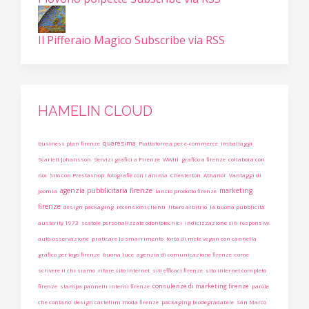
Il Pifferaio Magico
Subscribe via RSS
HAMELIN CLOUD
quaresima
business plan firenze
Piattaforma per e-commerce
imballaggi
Scarlett Johansson
Servizi grafici a Firenze
WWIII
grafico a firenze
collabora con
noi
Sito con Prestashop
fotografie con l anima
Chesterton
Athanor
Vantaggi di
agenzia pubblicitaria firenze
marketing
Joomla
lancio prodotto firenze
firenze
design packaging
recensioni clienti
libero arbitrio
la buona pubblicità
austerity 1973
scatole personalizzate odontotecnici
indicizzazione siti responsive
auto-osservazione
praticare lo smarrimento
torta di mele vegan con cannella
grafico per logo firenze
buona luce
agenzia di comunicazione firenze
come
scrivere il chi siamo
rifare sito internet
siti efficaci firenze
sito internet completo
consulenze di marketing firenze
firenze
stampa pannelli interni firenze
parole
che contano
design cartellini moda firenze
packaging biodegradabile
San Marco