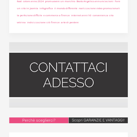
food
colore anno 2024
promuovere un marchio
Beato Angelico annunciazioni
Fare
un sito in Joomla
infografica
il mondo differente
realizzazione video promozionali
la perfezione difficile
e-commerce a firenze
internet anni 90
convenienza sito
vetrina
indicizzazione siti firenze
arte di perdere