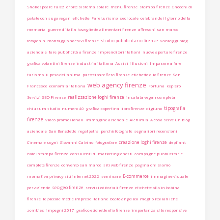
Shakespeare rulez
orbite sistema solare
menu firenze
stampa firenze
Gnocchi di
patate con sugo vegan
etichette
Fare turismo
seo locale
celebrando il giorno della
memoria
guerre d italia
tovagliette alimentari firenze
affreschi san marco
studio pubblicitario firenze
fotogenia
montaggio adesivi firenze
Vantaggi blog
aziendale
fare pubblicità a firenze
imprenditori italiani
nuove aperture firenze
grafica volantini firenze
industria italiana
Assisi
illusioni
Imparare a fare
turismo
il peso dellanima
partecipare fiera firenze
etichette olio firenze
San
web agency firenze
Francesco
economia italiana
Fortuna
keplero
realizzazione loghi firenze
Servizi SEO Firenze
insalata vegan completa
tipografia
chiusura studio
numero 40
grafica copertina libro firenze
digiuno
firenze
Video promozionali
immagine aziendale
Alchimia
A cosa serve un blog
aziendale
San Benedetto
regalpetra
perchè fotografo
segnalibri recensioni
creazione loghi firenze
Cinema e sogni
Giovanni Calvino
fotografare
depliant
hotel stampa firenze
consulenti di marketing onesti
campagne pubblicitarie
complete firenze
convento san marco
siti web firenze
pagina chi siamo
E-commerce
nromativa privacy siti internet 2022
seminare
immagine visuale
seo geo firenze
per aziende
servizi editoriali firenze
etichette olio in bobina
firenze
le piccole medie imprese italiane
beato angelico
meglio italiani che
zombies
impegni 2017
grafico etichette olio firenze
importanza sito responsive