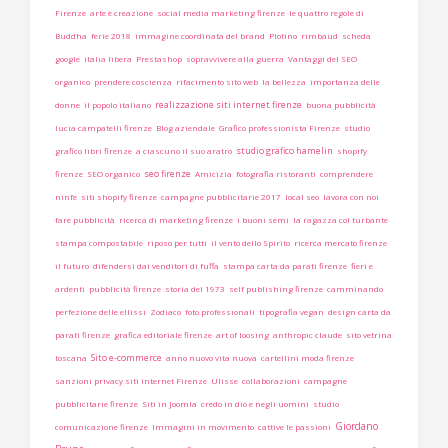
Firenze
arte è creazione
social media marketing firenze
le quattro regole di
Buddha
ferie 2018
immagine coordinata del brand
Plotino
rimbaud
scheda
google
italia libera
Prestashop
sopravvivere alla guerra
Vantaggi del SEO
organico
prendere coscienza
rifacimento sito web
la bellezza
importanza delle
realizzazione siti internet firenze
donne
il popolo italiano
buona pubblicità
lucia campatelli firenze
Blog aziendale
Grafico professionista Firenze
studio
studio grafico hamelin
grafico libri firenze
a ciascuno il suo aratro
shopify
seo firenze
firenze
SEO organico
Amicizia
fotografia ristoranti
comprendere
ninfe
siti shopify firenze
campagne pubblicitarie 2017
local seo
lavora con noi
fare pubblicità
ricerca di marketing firenze
i buoni semi
la ragazza col turbante
stampa compostabile
riposo per tutti
il vento dello Spirito
ricerca mercato firenze
il futuro
difendersi dai venditori di fuffa
stampa carta da parati firenze
fieri e
ardenti
pubblicità firenze
storia del 1973
self publishing firenze
camminando
perfezione delle ellissi
Zodiaco
foto professionali
tipografia vegan
design carta da
parati firenze
grafica editoriale firenze
art of loosing
anthropic claude
sito vetrina
Sito e-commerce
toscana
anno nuovo vita nuova
cartellini moda firenze
sanzioni privacy siti internet Firenze
Ulisse
collaborazioni
campagne
pubblicitarie firenze
Siti in Joomla
credo in dio e negli uomini
studio
Giordano
comunicazione firenze
Immagini in movimento
cattive le passioni