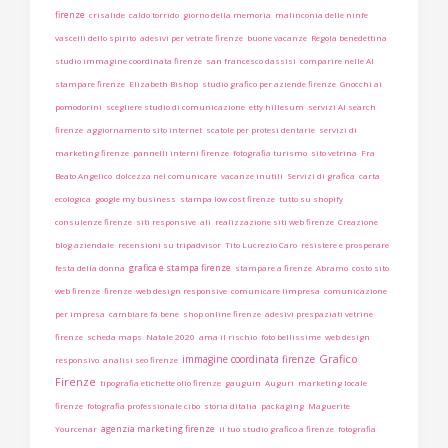
firenze
crisalide
caldo torrido
giorno della memoria
malinconia delle ninfe
vascelli dello spirito
adesivi per vetrate firenze
buone vacanze
Regola benedettina
studio immagine coordinata firenze
san francesco dassisi
comparire nelle AI
stampare firenze
Elizabeth Bishop
studio grafico per aziende firenze
Gnocchi ai
pomodorini
scegliere studio di comunicazione
etty hillesum
servizi AI search
firenze
aggiornamento sito internet
scatole per protesi dentarie
servizi di
marketing firenze
pannelli interni firenze
fotografia turismo
sito vetrina
Fra
Beato Angelico
dolcezza nel comunicare
vacanze inutili
Servizi di grafica
carta
ecologica
google my business
stampa low cost firenze
tutto su shopify
consulenze firenze
siti responsive
ali
realizzazione siti web firenze
Creazione
blog aziendale
recensioni su tripadvisor
Tito Lucrezio Caro
resistere e prosperare
grafica e stampa firenze
festa della donna
stampare a firenze
Abramo
costo sito
web firenze
firenze
web design responsive
comunicare limpresa
comunicazione
per impresa
cambiare fa bene
shop online firenze
adesivi prespaziati vetrine
firenze
scheda maps
Natale 2020
ama il rischio
foto bellissime
web design
Grafico
immagine coordinata firenze
responsivo
analisi seo firenze
Firenze
tipografia etichette olio firenze
gauguin
Auguri
marketing locale
firenze
fotografia professionale cibo
storia ditalia
packaging
Maguerite
agenzia marketing firenze
Yourcenar
il tuo studio grafico a firenze
fotografia