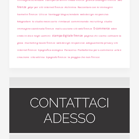
firenze
gdpr per siti internet firenze
Alchimia
Raccontare con le immagini
hamelin firenze
Ulisse
Vantaggi blog aziendale
web design responsivo
fotografare
lo studio necessario
rimbaud
camminando
recruiting
studio
E-commerce
immagine coordinata firenze
realizzazione siti web firenze
eden
stampa digitale firenze
credo in dio e negli uomini
pagina chi siamo
coltivare la
gioia
marketing locale firenze
web design responsive
adeguamento privacy siti
internet firenze
tipografica ecologica
Paracelso
Piattaforma per e-commerce
arte è
creazione
sito vetrina
tipografo firenze
la pioggia che non finisce