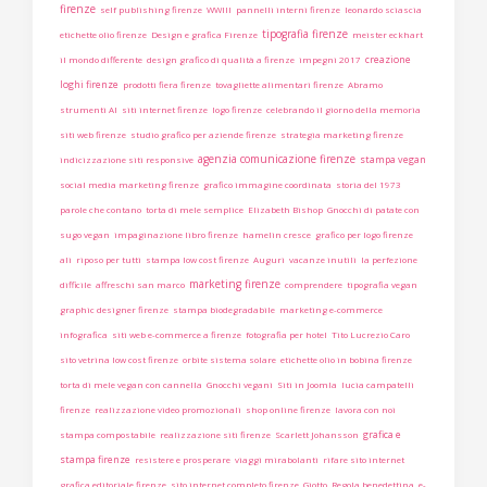
firenze
self publishing firenze
WWIII
pannelli interni firenze
leonardo sciascia
tipografia firenze
etichette olio firenze
Design e grafica Firenze
meister eckhart
creazione
il mondo differente
design grafico di qualità a firenze
impegni 2017
loghi firenze
prodotti fiera firenze
tovagliette alimentari firenze
Abramo
strumenti AI
siti internet firenze
logo firenze
celebrando il giorno della memoria
siti web firenze
studio grafico per aziende firenze
strategia marketing firenze
agenzia comunicazione firenze
stampa vegan
indicizzazione siti responsive
social media marketing firenze
grafico immagine coordinata
storia del 1973
parole che contano
torta di mele semplice
Elizabeth Bishop
Gnocchi di patate con
sugo vegan
impaginazione libro firenze
hamelin cresce
grafico per logo firenze
ali
riposo per tutti
stampa low cost firenze
Auguri
vacanze inutili
la perfezione
marketing firenze
difficile
affreschi san marco
comprendere
tipografia vegan
graphic designer firenze
stampa biodegradabile
marketing e-commerce
infografica
siti web e-commerce a firenze
fotografia per hotel
Tito Lucrezio Caro
sito vetrina low cost firenze
orbite sistema solare
etichette olio in bobina firenze
torta di mele vegan con cannella
Gnocchi vegani
Siti in Joomla
lucia campatelli
firenze
realizzazione video promozionali
shop online firenze
lavora con noi
grafica e
stampa compostabile
realizzazione siti firenze
Scarlett Johansson
stampa firenze
resistere e prosperare
viaggi mirabolanti
rifare sito internet
grafica editoriale firenze
sito internet completo firenze
Giotto
Regola benedettina
e-