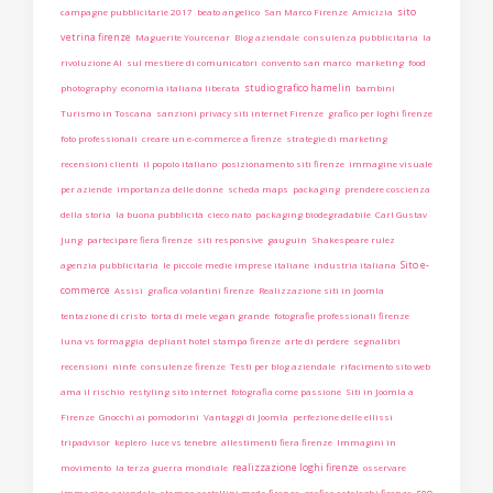
sito
campagne pubblicitarie 2017
beato angelico
San Marco Firenze
Amicizia
vetrina firenze
Maguerite Yourcenar
Blog aziendale
consulenza pubblicitaria
la
rivoluzione AI
sul mestiere di comunicatori
convento san marco
marketing
food
studio grafico hamelin
photography
economia italiana liberata
bambini
Turismo in Toscana
sanzioni privacy siti internet Firenze
grafico per loghi firenze
foto professionali
creare un e-commerce a firenze
strategie di marketing
recensioni clienti
il popolo italiano
posizionamento siti firenze
immagine visuale
per aziende
importanza delle donne
scheda maps
packaging
prendere coscienza
della storia
la buona pubblicità
cieco nato
packaging biodegradabile
Carl Gustav
Jung
partecipare fiera firenze
siti responsive
gauguin
Shakespeare rulez
Sito e-
agenzia pubblicitaria
le piccole medie imprese italiane
industria italiana
commerce
Assisi
grafica volantini firenze
Realizzazione siti in Joomla
tentazione di cristo
torta di mele vegan grande
fotografie professionali firenze
luna vs formaggia
depliant hotel stampa firenze
arte di perdere
segnalibri
recensioni
ninfe
consulenze firenze
Testi per blog aziendale
rifacimento sito web
ama il rischio
restyling sito internet
fotografia come passione
Siti in Joomla a
Firenze
Gnocchi ai pomodorini
Vantaggi di Joomla
perfezione delle ellissi
tripadvisor
keplero
luce vs tenebre
allestimenti fiera firenze
Immagini in
realizzazione loghi firenze
movimento
la terza guerra mondiale
osservare
seo
immagine aziendale
stampa cartellini moda firenze
grafica cataloghi firenze