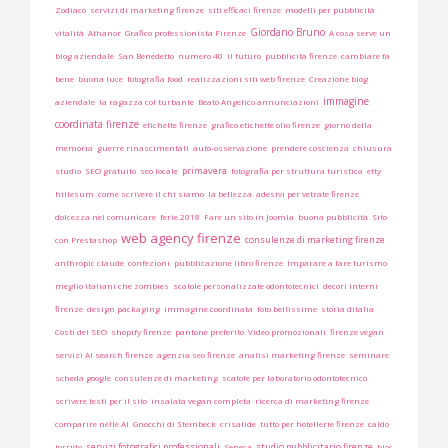
Zodiaco
servizi di marketing firenze
siti efficaci firenze
modelli per pubblicità
Giordano Bruno
vitalità
Athanor
Grafico professionista Firenze
A cosa serve un
blog aziendale
San Benedetto
numero 40
il futuro
pubblicità firenze
cambiare fa
bene
buona luce
fotografia food
realizzazioni siti web firenze
Creazione blog
immagine
aziendale
la ragazza col turbante
Beato Angelico annunciazioni
coordinata firenze
etichette firenze
grafico etichette olio firenze
giorno della
memoria
guerre rinascimentali
auto-osservazione
prendere coscienza
chiusura
primavera
studio
SEO gratuito
seo locale
fotografia per struttura turistica
etty
hillesum
come scrivere il chi siamo
la bellezza
adesivi per vetrate firenze
dolcezza nel comunicare
ferie 2018
Fare un sito in Joomla
buona pubblicità
Sito
web agency firenze
consulenze di marketing firenze
con Prestashop
anthropic claude
confezioni
pubblicazione libro firenze
Imparare a fare turismo
meglio italiani che zombies
scatole personalizzate odontotecnici
decori interni
firenze
design packaging
immagine coordinata
foto bellissime
storia ditalia
Costi del SEO
shopify firenze
pantone preferito
Video promozionali
firenze vegan
servizi AI search firenze
agenzia seo firenze
analisi marketing firenze
seminare
scheda google
consulenze di marketing
scatole per laboratorio odontotecnico
scrivere testi per il sito
insalata vegan completa
ricerca di marketing firenze
comparire nelle AI
Gnocchi di Steinbeck
crisalide
tutto per hotellerie firenze
caldo
servizi fotografici professionali
studio pubblicitario firenze
torrido
Seneca
bloc