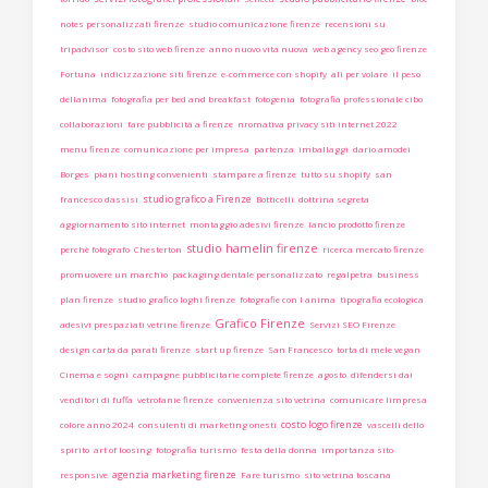
notes personalizzati firenze
studio comunicazione firenze
recensioni su
tripadvisor
costo sito web firenze
anno nuovo vita nuova
web agency seo geo firenze
Fortuna
indicizzazione siti firenze
e-commerce con shopify
ali per volare
il peso
dellanima
fotografia per bed and breakfast
fotogenia
fotografia professionale cibo
collaborazioni
fare pubblicità a firenze
nromativa privacy siti internet 2022
menu firenze
comunicazione per impresa
partenza
imballaggi
dario amodei
Borges
piani hosting convenienti
stampare a firenze
tutto su shopify
san
studio grafico a Firenze
francesco dassisi
Botticelli
dottrina segreta
aggiornamento sito internet
montaggio adesivi firenze
lancio prodotto firenze
studio hamelin firenze
perchè fotografo
Chesterton
ricerca mercato firenze
promuovere un marchio
packaging dentale personalizzato
regalpetra
business
plan firenze
studio grafico loghi firenze
fotografie con l anima
tipografia ecologica
Grafico Firenze
adesivi prespaziati vetrine firenze
Servizi SEO Firenze
design carta da parati firenze
start up firenze
San Francesco
torta di mele vegan
Cinema e sogni
campagne pubblicitarie complete firenze
agosto
difendersi dai
venditori di fuffa
vetrofanie firenze
convenienza sito vetrina
comunicare limpresa
costo logo firenze
colore anno 2024
consulenti di marketing onesti
vascelli dello
spirito
art of loosing
fotografia turismo
festa della donna
importanza sito
agenzia marketing firenze
responsive
Fare turismo
sito vetrina toscana