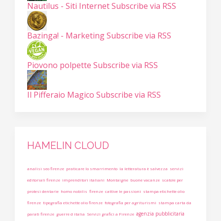
Nautilus - Siti Internet
Subscribe via RSS
Bazinga! - Marketing
Subscribe via RSS
Piovono polpette
Subscribe via RSS
Il Pifferaio Magico
Subscribe via RSS
HAMELIN CLOUD
analisi seo firenze
praticare lo smarrimento
la letteratura è salvezza
servizi
editoriali firenze
imprenditori italiani
Montaigne
buone vacanze
scatole per
protesi dentarie
homo nobilis
firenze
cattive le passioni
stampa etichette olio
firenze
tipografia etichette olio firenze
fotografia per agriturismi
stampa carta da
agenzia pubblicitaria
parati firenze
guerre d italia
Servizi grafici a Firenze