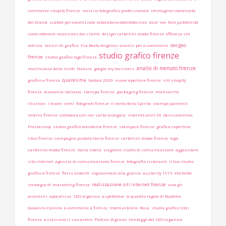
commerce shopify firenze
servizio fotografico professionale
immagine coordinata
del brand
scatole personalizzate laboratorio odontotecnico
local seo
fare pubblicità
come ottenere recensioni dai clienti
design cartellini moda firenze
efficacia siti
seo geo
vetrina
Servizi di grafica
Fra Beato Angelico
analisi per e-commerce
studio grafico firenze
firenze
studio grafico logo firenze
analisi di mercato firenze
malinconia delle ninfe
Natura
google my business
quaresima
grafico a firenze
Natale 2020
nuove aperture firenze
siti shopify
firenze
economia italiana
stampa firenze
packaging firenze
matriarche
illusioni
i buoni semi
fotografo firenze
il vento dello Spirito
stampa pannelli
interni firenze
collabora con noi
carta ecologica
internet anni 90
Gerusalemme
Prestashop
studio grafico vetrofanie firenze
stampare firenze
grafica copertina
libro firenze
campagne pubblicitarie firenze
cartellini moda firenze
logo
cartellino moda firenze
italia libera
scegliere studio di comunicazione
aggiustare
sito internet
agenzia di comunicazione firenze
fotografia ristoranti
il tuo studio
grafico a firenze
fieri e ardenti
sopravvivere alla guerra
austerity 1973
etichette
realizzazione siti internet firenze
strategia di marketing firenze
viva gli
eccentrici
apocalisse
SEO organico
aspettative
le quattro regole di Buddha
Giovanni Calvino
e-commerce a firenze
libero arbitrio
Rosa
studio grafico libri
firenze
a ciascuno il suo aratro
Plotino
digiuno
Vantaggi del SEO organico