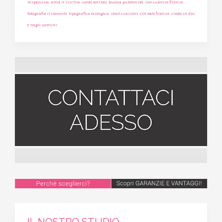
responsive
ama il rischio
caldo torrido
buona pubblicità
consulenze firenze
fotografia ristoranti
tipografica ecologica
realizzazioni siti web firenze
credo in dio
e negli uomini