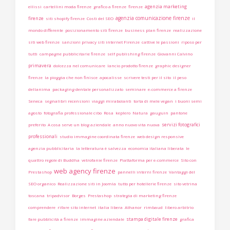
agenzia marketing
ellissi
cartellini moda firenze
grafico a firenze
firenze
agenzia comunicazione firenze
firenze
siti shopify firenze
Costi del SEO
il
mondo differente
posizionamento siti firenze
business plan firenze
realizzazione
siti web firenze
sanzioni privacy siti internet Firenze
cattive le passioni
riposo per
tutti
campagne pubblicitarie firenze
self publishing firenze
Giovanni Calvino
primavera
dolcezza nel comunicare
lancio prodotto firenze
graphic designer
firenze
la pioggia che non finisce
apocalisse
scrivere testi per il sito
il peso
dellanima
packaging dentale personalizzato
seminare
e-commerce a firenze
Seneca
segnalibri recensioni
viaggi mirabolanti
torta di mele vegan
i buoni semi
agosto
fotografia professionale cibo
Rosa
keplero
Natura
gauguin
pantone
servizi fotografici
preferito
A cosa serve un blog aziendale
anno nuovo vita nuova
professionali
studio immagine coordinata firenze
web design responsive
agenzia pubblicitaria
la letteratura è salvezza
economia italiana liberata
le
quattro regole di Buddha
vetrofanie firenze
Piattaforma per e-commerce
Sito con
web agency firenze
Prestashop
pannelli interni firenze
Vantaggi del
SEO organico
Realizzazione siti in Joomla
tutto per hotellerie firenze
sito vetrina
toscana
tripadvisor
Borges
Prestashop
strategia di marketing firenze
comprendere
rifare sito internet
italia libera
Athanor
rimbaud
libero arbitrio
stampa digitale firenze
fare pubblicità a firenze
immagine aziendale
grafica