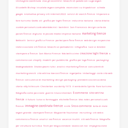
immagine coordinata
viva gli eccentrici
Gnocchi di patate con sugo vegan
Elizabeth Bishop
insalata vegan completa
recensioni su tripadvisor
scheda
google
nromativa privacy siti internet 2022
servizi AI search firenze
Imparare a
fare turismo
Giotto
ali
grafico per loghi firenze
industria italiana
storia ditalia
scatole personalizzate odontotecnici
bambini
San Francesco
design carta da
marketing firenze
parati firenze
digiuno
le piccole medie imprese italiane
Botticelli
Servizi grafici a Firenze
partecipare fiera firenze
web design responsivo
indicizzazione siti firenze
Gnocchi ai pomodorini
infografica
luce vs tenebre
creazione loghi firenze
stampare a firenze
San Marco Firenze
foto bellissime
e-
commerce con shopify
modelli per pubblicità
grafico per logo firenze
packaging
biodegradabile
Shakespeare rulez
analisi marketing firenze
consulenti di
marketing onesti
sito vetrina low cost firenze
regalpetra
imballaggi
costo sito web
firenze
consulenze di marketing
design packaging
prendere coscienza della
storia
etty hillesum
Chesterton
austerity 1973
il vento dello Spirito
Fare turismo
E-commerce
sito vetrina
fotografia come passione
guerre rinascimentali
firenze
il futuro
luna vs formaggia
etichette firenze
bloc notes personalizzati
immagine coordinata firenze
Sito e-commerce
firenze
ninfe
torta di mele
vegan grande
stampare firenze
Maguerite Yourcenar
recruiting
siti web e-
commerce a firenze
analisi seo firenze
vacanze inutili
siti web firenze
fotografia
per struttura turistica
Testi per blog aziendale
lavora con noi
impaginazione