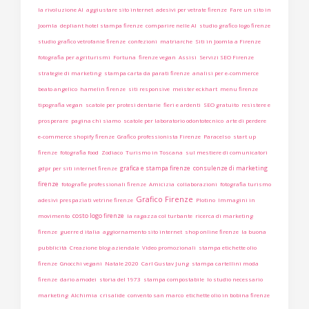
la rivoluzione AI
aggiustare sito internet
adesivi per vetrate firenze
Fare un sito in
Joomla
depliant hotel stampa firenze
comparire nelle AI
studio grafico logo firenze
studio grafico vetrofanie firenze
confezioni
matriarche
Siti in Joomla a Firenze
fotografia per agriturismi
Fortuna
firenze vegan
Assisi
Servizi SEO Firenze
strategie di marketing
stampa carta da parati firenze
analisi per e-commerce
beato angelico
hamelin firenze
siti responsive
meister eckhart
menu firenze
tipografia vegan
scatole per protesi dentarie
fieri e ardenti
SEO gratuito
resistere e
prosperare
pagina chi siamo
scatole per laboratorio odontotecnico
arte di perdere
e-commerce shopify firenze
Grafico professionista Firenze
Paracelso
start up
firenze
fotografia food
Zodiaco
Turismo in Toscana
sul mestiere di comunicatori
grafica e stampa firenze
consulenze di marketing
gdpr per siti internet firenze
firenze
fotografie professionali firenze
Amicizia
collaborazioni
fotografia turismo
Grafico Firenze
adesivi prespaziati vetrine firenze
Plotino
Immagini in
costo logo firenze
movimento
la ragazza col turbante
ricerca di marketing
firenze
guerre d italia
aggiornamento sito internet
shop online firenze
la buona
pubblicità
Creazione blog aziendale
Video promozionali
stampa etichette olio
firenze
Gnocchi vegani
Natale 2020
Carl Gustav Jung
stampa cartellini moda
firenze
dario amodei
storia del 1973
stampa compostabile
lo studio necessario
marketing
Alchimia
crisalide
convento san marco
etichette olio in bobina firenze