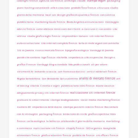
stampa vegan
cataloghi firenze
agenzia seo firenze
anthropic claude
packaging
piani hosting convenienti
arte è creazione
prodotti fiera firenze
chiusura studio
giorno della memoria
local seo
design grafico di qualità a firenze
consulenza
pubblicitaria
marketing locale firenze
Beato Angelico annunciazioni
montaggio
adesivi firenze
come ottenere recensioni dai clienti
a ciascuno il suo aratro
sito
vetrina
studio grafico loghi firenze
imprenditori italiani
siti internet firenze
auto-osservazione
sito internet completo firenze
torta di mele vegan con cannella
Siti in Joomla
ricerca mercato firenze
tipografia ecologica
Vantaggi di Joomla
parole che contano
logo firenze
etichette
importanza sito responsive
Design e
grafica Firenze
Vantaggi blog aziendale
foto professionali
ali per volare
strumenti AI
leonardo sciascia
san francesco dassisi
servizi editoriali firenze
analisi di mercato firenze
Regola benedettina
San Benedetto
Gerusalemme
art
of loosing
vitalità
Cinema e sogni
pubblicazione libro firenze
buone vacanze
realizzazione siti internet firenze
adeguamento privacy siti internet firenze
praticare lo smarrimento
stampa biodegradabile
social media marketing firenze
numero 40
importanza delle donne
stampa pannelli interni firenze
Raccontare
con le immagini
packaging firenze
tentazione di cristo
grafica copertina libro
firenze
carta ecologica
la bellezza
celebrando il giorno della memoria
marketing
e-commerce
realizzazione siti firenze
shopify firenze
SEO organico
tovagliette
alimentari firenze
grafica volantini firenze
pubblicità firenze
siti efficaci firenze