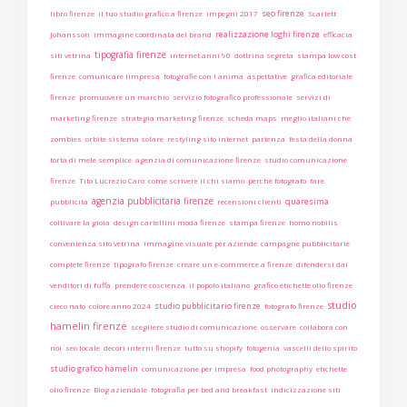
seo firenze
libro firenze
il tuo studio grafico a firenze
impegni 2017
Scarlett
realizzazione loghi firenze
Johansson
immagine coordinata del brand
efficacia
tipografia firenze
siti vetrina
internet anni 90
dottrina segreta
stampa low cost
firenze
comunicare limpresa
fotografie con l anima
aspettative
grafica editoriale
firenze
promuovere un marchio
servizio fotografico professionale
servizi di
marketing firenze
strategia marketing firenze
scheda maps
meglio italiani che
zombies
orbite sistema solare
restyling sito internet
partenza
festa della donna
torta di mele semplice
agenzia di comunicazione firenze
studio comunicazione
firenze
Tito Lucrezio Caro
come scrivere il chi siamo
perchè fotografo
fare
agenzia pubblicitaria firenze
quaresima
pubblicità
recensioni clienti
coltivare la gioia
design cartellini moda firenze
stampa firenze
homo nobilis
convenienza sito vetrina
immagine visuale per aziende
campagne pubblicitarie
complete firenze
tipografo firenze
creare un e-commerce a firenze
difendersi dai
venditori di fuffa
prendere coscienza
il popolo italiano
grafico etichette olio firenze
studio
studio pubblicitario firenze
cieco nato
colore anno 2024
fotografo firenze
hamelin firenze
scegliere studio di comunicazione
osservare
collabora con
noi
seo locale
decori interni firenze
tutto su shopify
fotogenia
vascelli dello spirito
studio grafico hamelin
comunicazione per impresa
food photography
etichette
olio firenze
Blog aziendale
fotografia per bed and breakfast
indicizzazione siti