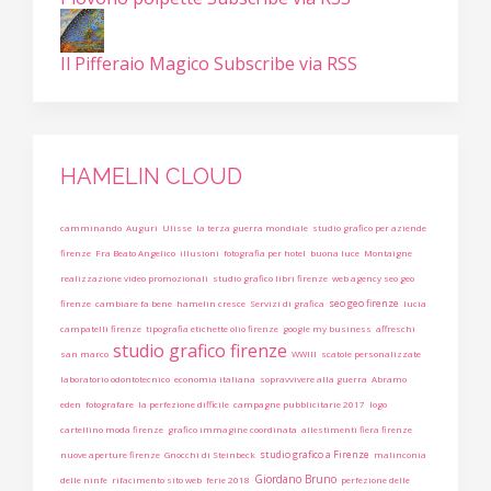
Il Pifferaio Magico
Subscribe via RSS
HAMELIN CLOUD
camminando
Auguri
Ulisse
la terza guerra mondiale
studio grafico per aziende
firenze
Fra Beato Angelico
illusioni
fotografia per hotel
buona luce
Montaigne
realizzazione video promozionali
studio grafico libri firenze
web agency seo geo
seo geo firenze
firenze
cambiare fa bene
hamelin cresce
Servizi di grafica
lucia
campatelli firenze
tipografia etichette olio firenze
google my business
affreschi
studio grafico firenze
san marco
WWIII
scatole personalizzate
laboratorio odontotecnico
economia italiana
sopravvivere alla guerra
Abramo
eden
fotografare
la perfezione difficile
campagne pubblicitarie 2017
logo
cartellino moda firenze
grafico immagine coordinata
allestimenti fiera firenze
studio grafico a Firenze
nuove aperture firenze
Gnocchi di Steinbeck
malinconia
Giordano Bruno
delle ninfe
rifacimento sito web
ferie 2018
perfezione delle