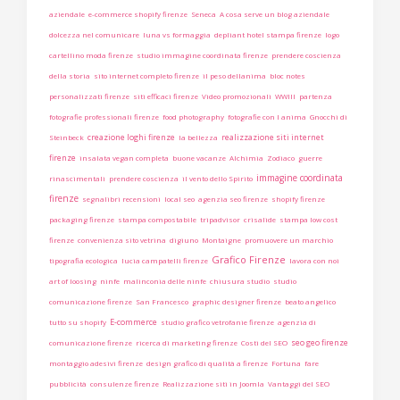
aziendale
e-commerce shopify firenze
Seneca
A cosa serve un blog aziendale
dolcezza nel comunicare
luna vs formaggia
depliant hotel stampa firenze
logo
cartellino moda firenze
studio immagine coordinata firenze
prendere coscienza
della storia
sito internet completo firenze
il peso dellanima
bloc notes
personalizzati firenze
siti efficaci firenze
Video promozionali
WWIII
partenza
fotografie professionali firenze
food photography
fotografie con l anima
Gnocchi di
creazione loghi firenze
realizzazione siti internet
Steinbeck
la bellezza
firenze
insalata vegan completa
buone vacanze
Alchimia
Zodiaco
guerre
immagine coordinata
rinascimentali
prendere coscienza
il vento dello Spirito
firenze
segnalibri recensioni
local seo
agenzia seo firenze
shopify firenze
packaging firenze
stampa compostabile
tripadvisor
crisalide
stampa low cost
firenze
convenienza sito vetrina
digiuno
Montaigne
promuovere un marchio
Grafico Firenze
tipografia ecologica
lucia campatelli firenze
lavora con noi
art of loosing
ninfe
malinconia delle ninfe
chiusura studio
studio
comunicazione firenze
San Francesco
graphic designer firenze
beato angelico
E-commerce
tutto su shopify
studio grafico vetrofanie firenze
agenzia di
seo geo firenze
comunicazione firenze
ricerca di marketing firenze
Costi del SEO
montaggio adesivi firenze
design grafico di qualità a firenze
Fortuna
fare
pubblicità
consulenze firenze
Realizzazione siti in Joomla
Vantaggi del SEO