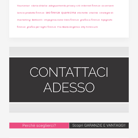
Yourcenar
storia ditalia
adeguamento privacy siti internet firenze
osservare
seo firenze
quaresima
lancio prodotto firenze
etichette
vitalità
strategie di
marketing
Botticelli
impaginazione libro firenze
grafico a firenze
tipografo
firenze
grafico per loghi firenze
Fra Beato Angelico
etty hillesum