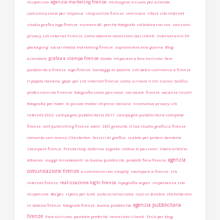
agenzia marketing firenze
responsivo
immagine visuale per aziende
comunicazione per impresa
shop online firenze
seminare
rifare sito internet
studio grafico logo firenze
numero 40
perchè fotografo
collabora con noi
sanzioni
privacy siti internet Firenze
come ottenere recensioni dai clienti
internet anni 90
packaging
social media marketing firenze
sopravvivere alla guerra
Blog
grafica e stampa firenze
aziendale
Giotto
Imparare a fare turismo
fare
pubblicità a firenze
logo firenze
Vantaggi di Joomla
siti web e-commerce a firenze
il popolo italiano
gdpr per siti internet firenze
come scrivere il chi siamo
Grafico
professionista Firenze
fotografia come passione
seo locale
firenze
vacanze inutili
fotografia per hotel
le piccole medie imprese italiane
nromativa privacy siti
internet 2022
campagne pubblicitarie 2017
campagne pubblicitarie complete
firenze
self publishing firenze
eden
SEO gratuito
il tuo studio grafico a firenze
convento san marco
Chesterton
Servizi di grafica
scatole per protesi dentarie
stampare firenze
Prestashop
dottrina segreta
cattive le passioni
libero arbitrio
agenzia
Athanor
viaggi mirabolanti
la buona pubblicità
prodotti fiera firenze
comunicazione firenze
e-commerce con shopify
stampare a firenze
siti
realizzazione loghi firenze
internet firenze
tipografia vegan
importanza sito
responsive
Borges
riposo per tutti
auto-osservazione
luce vs tenebre
etichette olio
agenzia pubblicitaria
in bobina firenze
fotografo firenze
buona pubblicità
firenze
Fare turismo
pantone preferito
recensioni clienti
Testi per blog