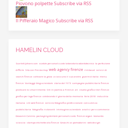
Piovono polpette
Subscribe via RSS
Il Pifferaio Magico
Subscribe via RSS
HAMELIN CLOUD
Scarlett Johansson
scatole personalizzate laboratorio odontotecnico
la perfezione
web agency firenze
difficile
Sito con Prestashop
rimbaud
servizi AI
search firenze
coltivare la gioia
a ciascuno il suo aratro
guerre d italia
menu
firenze
Vantaggi blog aziendale
storia del 1973
campagne pubblicitarie firenze
praticare lo smarrimento
Siti in Joomla a Firenze
ali
studio grafico libri firenze
grafico per logo firenze
celebrando il giorno della memoria
ferie 2018
industria
italiana
siti web firenze
servizio fotografico professionale
consulenza
pubblicitaria
fotografia ristoranti
immagine aziendale
analisi per e-commerce
Giovanni Calvino
packaging dentale personalizzato
firenze vegan
leonardo
sciascia
stampa etichette olio firenze
Gnocchi ai pomodorini
web design