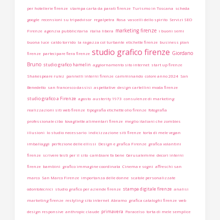
per hotellerie firenze
stampa carta da parati firenze
Turismo in Toscana
scheda
google
recensioni su tripadvisor
regalpetra
Rosa
vascelli dello spirito
Servizi SEO
marketing firenze
Firenze
agenzia pubblicitaria
italia libera
i buoni semi
buona luce
caldo torrido
la ragazza col turbante
etichette firenze
business plan
studio grafico firenze
Giordano
firenze
partecipare fiera firenze
Bruno
studio grafico hamelin
aggiornamento sito internet
start up firenze
Shakespeare rulez
pannelli interni firenze
camminando
colore anno 2024
San
Benedetto
san francesco dassisi
aspettative
design cartellini moda firenze
studio grafico a Firenze
agosto
austerity 1973
consulenze di marketing
realizzazioni siti web firenze
tipografia etichette olio firenze
fotografia
professionale cibo
tovagliette alimentari firenze
meglio italiani che zombies
illusioni
lo studio necessario
indicizzazione siti firenze
torta di mele vegan
imballaggi
perfezione delle ellissi
Design e grafica Firenze
grafica volantini
firenze
scrivere testi per il sito
cambiare fa bene
Gerusalemme
decori interni
firenze
bambini
grafico immagine coordinata
Cinema e sogni
affreschi san
marco
San Marco Firenze
importanza delle donne
scatole personalizzate
stampa digitale firenze
odontotecnici
studio grafico per aziende firenze
analisi
marketing firenze
restyling sito internet
Abramo
grafica cataloghi firenze
web
primavera
design responsive
anthropic claude
Paracelso
torta di mele semplice