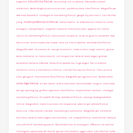
sito vetrina firenze
organico
recruiting
Siti in Joomla
foto professionali
confezioni
Beato Angelico annunciazioni
pubblicazione libro firenze
fotografia per
bed and breakfast
strategia di marketing firenze
google my business
Carl Gustav
studio pubblicitario firenze
Jung
homo nobilis
la letteratura è salvezza
carta
ecologica
comprendere
scegliere studio di comunicazione
pagina chi siamo
servizi di marketing firenze
comunicare limpresa
la terza guerra mondiale
foto
bellissime
anno nuovo vita nuova
Fare un sito in Joomla
etichette olio firenze
fotografia food
strumenti AI
viva gli eccentrici
credo in dio e negli uomini
giorno
della memoria
la rivoluzione AI
siti responsive
torta di mele vegan grande
economia italiana liberata
Gnocchi di patate con sugo vegan
fieri e ardenti
hamelin cresce
e-commerce a firenze
sito vetrina low cost firenze
Tito Lucrezio
Caro
gauguin
allestimenti fiera firenze
fotografia per agriturismi
Natale 2020
costo logo firenze
ali per volare
arte è creazione
dario amodei
Auguri
cieco nato
design packaging
grafica copertina libro firenze
imprenditori italiani
strategia
marketing firenze
Elizabeth Bishop
vetrofanie firenze
stampa biodegradabile
Ulisse
fotografare
indicizzazione siti responsive
adesivi per vetrate firenze
Amicizia
rifacimento sito web
marketing e-commerce
fotografia per struttura
turistica
torta di mele vegan con cannella
siti shopify firenze
matriarche
Natura
consulenti di marketing onesti
Raccontare con le immagini
efficacia siti vetrina
immagine coordinata del brand
parole che contano
aggiustare sito internet
tutto