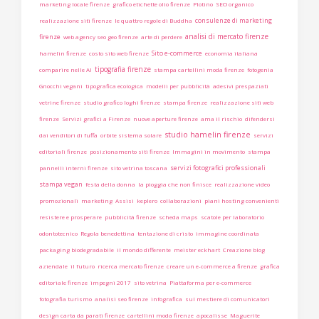
marketing locale firenze
grafico etichette olio firenze
Plotino
SEO organico
consulenze di marketing
realizzazione siti firenze
le quattro regole di Buddha
analisi di mercato firenze
firenze
web agency seo geo firenze
arte di perdere
Sito e-commerce
hamelin firenze
costo sito web firenze
economia italiana
tipografia firenze
comparire nelle AI
stampa cartellini moda firenze
fotogenia
Gnocchi vegani
tipografica ecologica
modelli per pubblicità
adesivi prespaziati
vetrine firenze
studio grafico loghi firenze
stampa firenze
realizzazione siti web
firenze
Servizi grafici a Firenze
nuove aperture firenze
ama il rischio
difendersi
studio hamelin firenze
dai venditori di fuffa
orbite sistema solare
servizi
editoriali firenze
posizionamento siti firenze
Immagini in movimento
stampa
servizi fotografici professionali
pannelli interni firenze
sito vetrina toscana
stampa vegan
festa della donna
la pioggia che non finisce
realizzazione video
promozionali
marketing
Assisi
keplero
collaborazioni
piani hosting convenienti
resistere e prosperare
pubblicità firenze
scheda maps
scatole per laboratorio
odontotecnico
Regola benedettina
tentazione di cristo
immagine coordinata
packaging biodegradabile
il mondo differente
meister eckhart
Creazione blog
aziendale
il futuro
ricerca mercato firenze
creare un e-commerce a firenze
grafica
editoriale firenze
impegni 2017
sito vetrina
Piattaforma per e-commerce
fotografia turismo
analisi seo firenze
infografica
sul mestiere di comunicatori
design carta da parati firenze
cartellini moda firenze
apocalisse
Maguerite