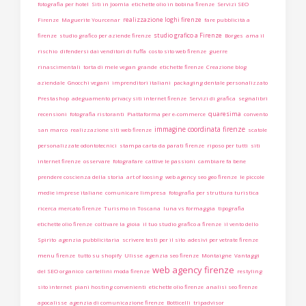
fotografia per hotel
Siti in Joomla
etichette olio in bobina firenze
Servizi SEO
realizzazione loghi firenze
Firenze
Maguerite Yourcenar
fare pubblicità a
studio grafico a Firenze
firenze
studio grafico per aziende firenze
Borges
ama il
rischio
difendersi dai venditori di fuffa
costo sito web firenze
guerre
rinascimentali
torta di mele vegan grande
etichette firenze
Creazione blog
aziendale
Gnocchi vegani
imprenditori italiani
packaging dentale personalizzato
Prestashop
adeguamento privacy siti internet firenze
Servizi di grafica
segnalibri
quaresima
recensioni
fotografia ristoranti
Piattaforma per e-commerce
convento
immagine coordinata firenze
san marco
realizzazione siti web firenze
scatole
personalizzate odontotecnici
stampa carta da parati firenze
riposo per tutti
siti
internet firenze
osservare
fotografare
cattive le passioni
cambiare fa bene
prendere coscienza della storia
art of loosing
web agency seo geo firenze
le piccole
medie imprese italiane
comunicare limpresa
fotografia per struttura turistica
ricerca mercato firenze
Turismo in Toscana
luna vs formaggia
tipografia
etichette olio firenze
coltivare la gioia
il tuo studio grafico a firenze
il vento dello
Spirito
agenzia pubblicitaria
scrivere testi per il sito
adesivi per vetrate firenze
menu firenze
tutto su shopify
Ulisse
agenzia seo firenze
Montaigne
Vantaggi
web agency firenze
del SEO organico
cartellini moda firenze
restyling
sito internet
piani hosting convenienti
etichette olio firenze
analisi seo firenze
apocalisse
agenzia di comunicazione firenze
Botticelli
tripadvisor