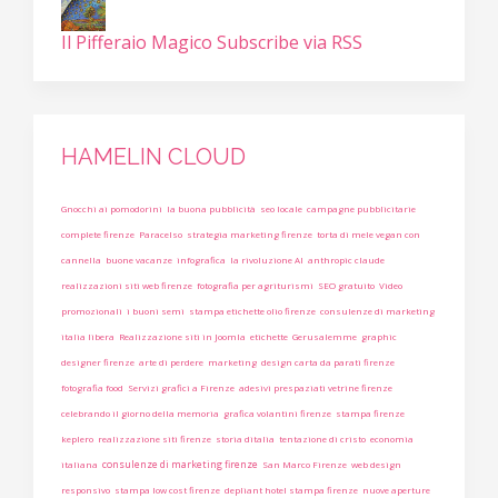
Il Pifferaio Magico
Subscribe via RSS
HAMELIN CLOUD
Gnocchi ai pomodorini
la buona pubblicità
seo locale
campagne pubblicitarie
complete firenze
Paracelso
strategia marketing firenze
torta di mele vegan con
cannella
buone vacanze
infografica
la rivoluzione AI
anthropic claude
realizzazioni siti web firenze
fotografia per agriturismi
SEO gratuito
Video
promozionali
i buoni semi
stampa etichette olio firenze
consulenze di marketing
italia libera
Realizzazione siti in Joomla
etichette
Gerusalemme
graphic
designer firenze
arte di perdere
marketing
design carta da parati firenze
fotografia food
Servizi grafici a Firenze
adesivi prespaziati vetrine firenze
celebrando il giorno della memoria
grafica volantini firenze
stampa firenze
keplero
realizzazione siti firenze
storia ditalia
tentazione di cristo
economia
consulenze di marketing firenze
italiana
San Marco Firenze
web design
responsivo
stampa low cost firenze
depliant hotel stampa firenze
nuove aperture