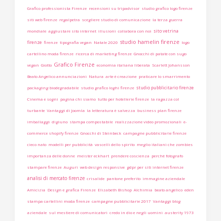
Grafico professionista Firenze
recensioni su tripadvisor
studio grafico logo firenze
siti web firenze
regalpetra
scegliere studio di comunicazione
la terza guerra
sito vetrina
mondiale
aggiustare sito internet
illusioni
collabora con noi
studio hamelin firenze
firenze
firenze
tipografia vegan
Natale 2020
logo
cartellino moda firenze
ricerca di marketing firenze
Gnocchi di patate con sugo
Grafico Firenze
vegan
Giotto
economia italiana liberata
Scarlett Johansson
Beato Angelico annunciazioni
Natura
arte è creazione
praticare lo smarrimento
studio pubblicitario firenze
packaging biodegradabile
studio grafico loghi firenze
Cinema e sogni
pagina chi siamo
tutto per hotellerie firenze
la ragazza col
turbante
Vantaggi di Joomla
la letteratura è salvezza
business plan firenze
imballaggi
digiuno
stampa compostabile
realizzazione video promozionali
e-
commerce shopify firenze
Gnocchi di Steinbeck
campagne pubblicitarie firenze
cieco nato
modelli per pubblicità
vascelli dello spirito
meglio italiani che zombies
importanza delle donne
meister eckhart
prendere coscienza
perchè fotografo
stampare firenze
Auguri
web design responsive
gdpr per siti internet firenze
analisi di mercato firenze
crisalide
pantone preferito
immagine aziendale
Amicizia
Design e grafica Firenze
Elizabeth Bishop
Alchimia
beato angelico
eden
stampa cartellini moda firenze
campagne pubblicitarie 2017
Vantaggi blog
aziendale
sul mestiere di comunicatori
credo in dio e negli uomini
austerity 1973