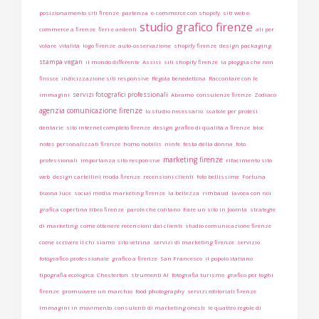
posizionamento siti firenze
partenza
e-commerce con shopify
siti web e-
studio grafico firenze
commerce a firenze
fieri e ardenti
ali per
volare
vitalità
logo firenze
auto-osservazione
shopify firenze
design packaging
stampa vegan
il mondo differente
Assisi
siti shopify firenze
la pioggia che non
finisce
indicizzazione siti responsive
Regola benedettina
Raccontare con le
servizi fotografici professionali
immagini
Abramo
consulenze firenze
Zodiaco
agenzia comunicazione firenze
lo studio necessario
scatole per protesi
dentarie
sito internet completo firenze
design grafico di qualità a firenze
bloc
notes personalizzati firenze
homo nobilis
ninfe
festa della donna
foto
marketing firenze
professionali
importanza sito responsive
rifacimento sito
web
design cartellini moda firenze
recensioni clienti
foto bellissime
Fortuna
buona luce
social media marketing firenze
la bellezza
rimbaud
lavora con noi
grafica copertina libro firenze
parole che contano
Fare un sito in Joomla
strategie
di marketing
come ottenere recensioni dai clienti
studio comunicazione firenze
come scrivere il chi siamo
sito vetrina
servizi di marketing firenze
servizio
fotografico professionale
grafico a firenze
San Francesco
il popolo italiano
tipografia ecologica
Chesterton
strumenti AI
fotografia turismo
grafico per loghi
firenze
promuovere un marchio
food photography
servizi editoriali firenze
Immagini in movimento
consulenti di marketing onesti
le quattro regole di