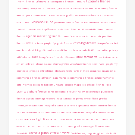
tipografia firenze
primavera
interni firenze
stampare a firenze
il futuro
recruiting
fotogenia
numero 40
giorno della memoria
analisi marketing firenze
analisi per e-commerce
luce vs tenebre
grafico etichette olio firenze
anno nuovo
Giordano Bruno
vita nuova
pannelli interni firenze
consulenza pubblicitaria
hamelin cresce
start up firenze
confezioni
Athanor
il peso dellanima
hamelin
agenzia marketing firenze
firenze
comunicazione per impresa
shop online
costo logo firenze
firenze
WWIII
scheda google
tipografo firenze
fotografia per bed
and breakfast
fotografie professionali firenze
buona pubblicità
nromativa privacy
Sito e-commerce
siti internet 2022
tovagliette alimentari firenze
perfezione delle
ellissi
orbite sistema solare
studio grafico vetrofanie firenze
seminare
google my
business
efficacia siti vetrina
Blog aziendale
torta di mele semplice
creare un e-
commerce a firenze
affreschi san marco
e-commerce a firenze
aggiornamento
sito internet
dolcezza nel comunicare
scheda maps
siti efficaci firenze
Rosa
stampa digitale firenze
carta ecologica
sito vetrina low cost firenze
pubblicità
firenze
agosto
immagine coordinata
Seneca
la perfezione difficile
grafico
immagine coordinata
fotografia come passione
aspettative
decori interni firenze
san francesco dassisi
chiusura studio
fare pubblicità
fotografia professionale
creazione loghi firenze
cibo
industria italiana
leonardo sciascia
malinconia
delle ninfe
bambini
Imparare a fare turismo
grafica cataloghi firenze
San
agenzia pubblicitaria firenze
Benedetto
Carl Gustav Jung
viaggi mirabolanti