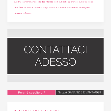
seo geo firenze
Buddha
camminando
self publishing firenze
pubblicazione
libro firenze
A cosa serve un blog aziendale
Sito con Prestashop
strategia di
marketing firenze