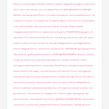
firenze
insalata vegan completa
dottrina segreta
tipografica ecologica
colore anno
realizzazione siti internet
2024
rifare sito internet
lucia campatelli firenze
firenze
marketing locale firenze
resistere e prosperare
lancio prodotto firenze
Siti
in Joomla a Firenze
siti responsive
Fra Beato Angelico
Fare turismo
Shakespeare
rulez
dario amodei
Tito Lucrezio Caro
Plotino
Testi per blog aziendale
E-commerce
impaginazione libro firenze
sopravvivere alla guerra
gauguin
ali
storia del 1973
allestimenti fiera firenze
marketing e-commerce
local seo
libero
arbitrio
indicizzazione siti firenze
stampa biodegradabile
montaggio adesivi
seo firenze
firenze
fotografo firenze
matriarche
collaborazioni
packaging firenze
studio grafico hamelin
etty hillesum
grafica editoriale firenze
Giovanni Calvino
scatole personalizzate laboratorio odontotecnico
comparire nelle AI
studio
immagine coordinata firenze
partecipare fiera firenze
immagine coordinata del
brand
torta di mele vegan
sanzioni privacy siti internet Firenze
SEO organico
caldo torrido
guerre d italia
vetrofanie firenze
grafico per logo firenze
ferie 2018
a
ciascuno il suo aratro
vacanze inutili
servizi AI search firenze
fotografie con l
anima
scatole per laboratorio odontotecnico
immagine visuale per aziende
viva
gli eccentrici
internet anni 90
impegni 2017
firenze vegan
packaging
sito
grafica e stampa firenze
vetrina toscana
studio grafico libri firenze
convenienza
sito vetrina
Costi del SEO
prodotti fiera firenze
comprendere
stampa pannelli