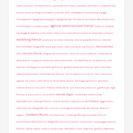
realizzazione siti web firenze
convento san marco
pubblicità firenze
caldo torrido
A cosa serve un blog aziendale
Costi del SEO
strategie di marketing
viaggi
mirabolanti
tipografia ecologica
fotografia per struttura turistica
Raccontare con
agenzia comunicazione firenze
le immagini
scheda maps
tutto su shopify
Vantaggi di Joomla
cieco nato
creare un e-commerce a firenze
leonardo sciascia
marketing firenze
praticare lo smarrimento
lancio prodotto firenze
vitalità
realizzazione
dario amodei
fotografia come passione
realizzazione siti firenze
siti internet firenze
Maguerite Yourcenar
Fare un sito in Joomla
importanza
delle donne
scegliere studio di comunicazione
siti web firenze
la bellezza
sito
vetrina
strategia di marketing firenze
grafica editoriale firenze
realizzazione
video promozionali
etichette olio firenze
Siti in Joomla a Firenze
San Francesco
agosto
business plan firenze
festa della donna
packaging firenze
pannelli
interni firenze
illusioni
Plotino
ferie 2018
san francesco dassisi
grafico per logo
stampa vegan
firenze
a ciascuno il suo aratro
scatole personalizzate
primavera
odontotecnici
stampa firenze
arte di perdere
apocalisse
aggiustare
sito internet
fotografie con l anima
immagine coordinata del brand
Gnocchi
Giordano Bruno
vegani
strumenti AI
studio grafico per aziende firenze
allestimenti fiera firenze
fotografia turismo
Seneca
confezioni
montaggio adesivi
firenze
italia libera
auto-osservazione
foto bellissime
digiuno
grafica copertina