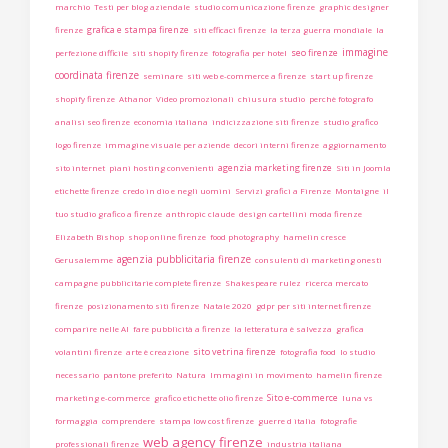
marchio
Testi per blog aziendale
studio comunicazione firenze
graphic designer
grafica e stampa firenze
firenze
siti efficaci firenze
la terza guerra mondiale
la
immagine
seo firenze
perfezione difficile
siti shopify firenze
fotografia per hotel
coordinata firenze
seminare
siti web e-commerce a firenze
start up firenze
shopify firenze
Athanor
Video promozionali
chiusura studio
perchè fotografo
analisi seo firenze
economia italiana
indicizzazione siti firenze
studio grafico
logo firenze
immagine visuale per aziende
decori interni firenze
aggiornamento
agenzia marketing firenze
sito internet
piani hosting convenienti
Siti in Joomla
etichette firenze
credo in dio e negli uomini
Servizi grafici a Firenze
Montaigne
il
tuo studio grafico a firenze
anthropic claude
design cartellini moda firenze
Elizabeth Bishop
shop online firenze
food photography
hamelin cresce
agenzia pubblicitaria firenze
Gerusalemme
consulenti di marketing onesti
campagne pubblicitarie complete firenze
Shakespeare rulez
ricerca mercato
firenze
posizionamento siti firenze
Natale 2020
gdpr per siti internet firenze
comparire nelle AI
fare pubblicità a firenze
la letteratura è salvezza
grafica
sito vetrina firenze
volantini firenze
arte è creazione
fotografia food
lo studio
necessario
pantone preferito
Natura
Immagini in movimento
hamelin firenze
Sito e-commerce
marketing e-commerce
grafico etichette olio firenze
luna vs
formaggia
comprendere
stampa low cost firenze
guerre d italia
fotografie
web agency firenze
professionali firenze
industria italiana