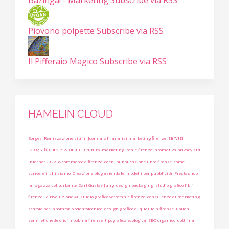
Bazinga! - Marketing
Subscribe via RSS
Piovono polpette
Subscribe via RSS
Il Pifferaio Magico
Subscribe via RSS
HAMELIN CLOUD
servizi
Borges
Realizzazione siti in Joomla
ali
analisi marketing firenze
fotografici professionali
il futuro
marketing locale firenze
nromativa privacy siti
internet 2022
e-commerce a firenze
eden
pubblicazione libro firenze
come
scrivere il chi siamo
Creazione blog aziendale
modelli per pubblicità
Prestashop
la ragazza col turbante
Carl Gustav Jung
design packaging
studio grafico libri
firenze
la rivoluzione AI
studio grafico vetrofanie firenze
consulenze di marketing
scatole per laboratorio odontotecnico
design grafico di qualità a firenze
i buoni
semi
etichette olio in bobina firenze
tipografica ecologica
SEO organico
dottrina