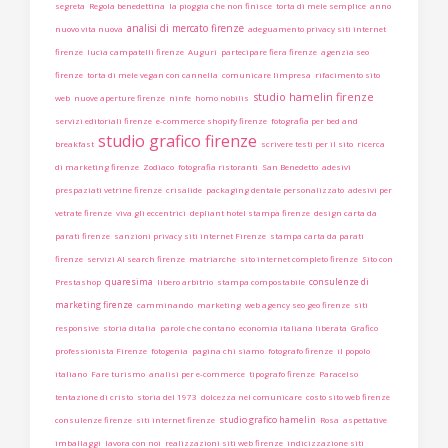
segreta
Regola benedettina
la pioggia che non finisce
torta di mele semplice
anno
analisi di mercato firenze
nuovo vita nuova
adeguamento privacy siti internet
firenze
lucia campatelli firenze
Auguri
partecipare fiera firenze
agenzia seo
firenze
torta di mele vegan con cannella
comunicare limpresa
rifacimento sito
studio hamelin firenze
web
nuove aperture firenze
ninfe
homo nobilis
servizi editoriali firenze
e-commerce shopify firenze
fotografia per bed and
studio grafico firenze
breakfast
scrivere testi per il sito
ricerca
di marketing firenze
Zodiaco
fotografia ristoranti
San Benedetto
adesivi
prespaziati vetrine firenze
crisalide
packaging dentale personalizzato
adesivi per
vetrate firenze
viva gli eccentrici
depliant hotel stampa firenze
design carta da
parati firenze
sanzioni privacy siti internet Firenze
stampa carta da parati
firenze
servizi AI search firenze
matriarche
sito internet completo firenze
Sito con
quaresima
consulenze di
Prestashop
libero arbitrio
stampa compostabile
marketing firenze
camminando
marketing
web agency seo geo firenze
siti
responsive
storia ditalia
parole che contano
economia italiana liberata
Grafico
professionista Firenze
fotogenia
pagina chi siamo
fotografo firenze
il popolo
italiano
Fare turismo
analisi per e-commerce
tipografo firenze
Paracelso
tentazione di cristo
storia del 1973
dolcezza nel comunicare
costo sito web firenze
studio grafico hamelin
consulenze firenze
siti internet firenze
Rosa
aspettative
imballaggi
lavora con noi
realizzazioni siti web firenze
indicizzazione siti