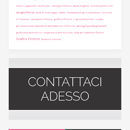
marco
segnalibri recensioni
stampare firenze
beato angelico
Scarlett Johansson
seo geo firenze
torta di mele vegan
WWIII
Piattaforma per e-commerce
Turismo
in Toscana
stampare a firenze
grafico a firenze
il peso dellanima
scatole
personalizzate laboratorio odontotecnico
Amicizia
packaging biodegradabile
perfezione delle ellissi
Imparare a fare turismo
tutto per hotellerie firenze
Grafico Firenze
Giovanni Calvino