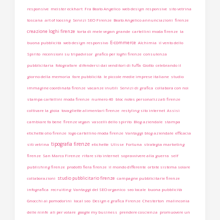
responsive
meister eckhart
Fra Beato Angelico
web design responsive
sito vetrina
toscana
art of loosing
Servizi SEO Firenze
Beato Angelico annunciazioni
firenze
creazione loghi firenze
torta di mele vegan grande
cartellini moda firenze
la
E-commerce
buona pubblicità
web design responsivo
Alchimia
il vento dello
Spirito
recensioni su tripadvisor
grafico per loghi firenze
consulenza
pubblicitaria
fotografare
difendersi dai venditori di fuffa
Giotto
celebrando il
giorno della memoria
fare pubblicità
le piccole medie imprese italiane
studio
immagine coordinata firenze
vacanze inutili
Servizi di grafica
collabora con noi
stampa cartellini moda firenze
numero 40
bloc notes personalizzati firenze
coltivare la gioia
tovagliette alimentari firenze
restyling sito internet
Assisi
cambiare fa bene
firenze vegan
vascelli dello spirito
Blog aziendale
stampa
etichette olio firenze
logo cartellino moda firenze
Vantaggi blog aziendale
efficacia
tipografia firenze
siti vetrina
etichette
Ulisse
Fortuna
strategia marketing
firenze
San Marco Firenze
rifare sito internet
sopravvivere alla guerra
self
publishing firenze
prodotti fiera firenze
il mondo differente
orbite sistema solare
studio pubblicitario firenze
collaborazioni
campagne pubblicitarie firenze
infografica
recruiting
Vantaggi del SEO organico
seo locale
buona pubblicità
Gnocchi ai pomodorini
local seo
Design e grafica Firenze
Chesterton
malinconia
delle ninfe
ali per volare
google my business
prendere coscienza
promuovere un