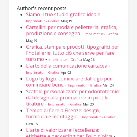
Author's recent posts
Siamo il tuo studio grafico ideale
-
Imprimatur - Grafica
Mag 19
Cartellini per moda e pelletteria: grafica,
produzione e consegna
-
Imprimatur - Grafica
Mag 19
Grafica, stampa e prodotti tipografici per
l'hotellerie: tutto ciò che serve per fare
turismo
-
Imprimatur - Grafica
Mag 06
L'arte della comunicazione cartacea
-
Imprimatur - Grafica
Apr 02
Logo by logo: cominciare dal logo per
cominciare bene
-
Imprimatur - Grafica
Mar 24
Scatole personalizzate per odontotecnici:
dal design alla produzione in piccole
tirature
-
Imprimatur - Grafica
Mar 20
Tempo di fiere a Firenze: design,
fornitura e montaggio
-
Imprimatur - Grafica
Gen 15
L'arte di valorizzare l'eccellenza:
etichette e packaging per l'olio d'oliva
-