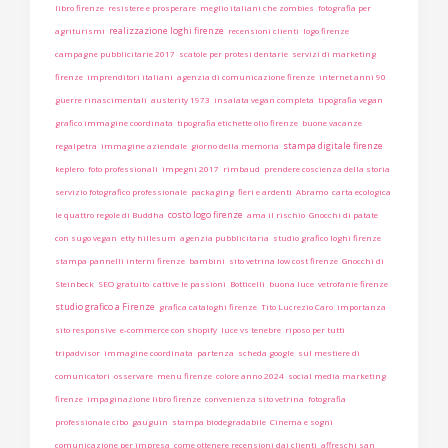
libro firenze
resistere e prosperare
meglio italiani che zombies
fotografia per
realizzazione loghi firenze
agriturismi
recensioni clienti
logo firenze
campagne pubblicitarie 2017
scatole per protesi dentarie
servizi di marketing
firenze
imprenditori italiani
agenzia di comunicazione firenze
internet anni 90
guerre rinascimentali
austerity 1973
insalata vegan completa
tipografia vegan
grafico immagine coordinata
tipografia etichette olio firenze
buone vacanze
stampa digitale firenze
regalpetra
immagine aziendale
giorno della memoria
keplero
foto professionali
impegni 2017
rimbaud
prendere coscienza della storia
servizio fotografico professionale
packaging
fieri e ardenti
Abramo
carta ecologica
costo logo firenze
le quattro regole di Buddha
ama il rischio
Gnocchi di patate
con sugo vegan
etty hillesum
agenzia pubblicitaria
studio grafico loghi firenze
stampa pannelli interni firenze
bambini
sito vetrina low cost firenze
Gnocchi di
Steinbeck
SEO gratuito
cattive le passioni
Botticelli
buona luce
vetrofanie firenze
studio grafico a Firenze
grafica cataloghi firenze
Tito Lucrezio Caro
importanza
sito responsive
e-commerce con shopify
luce vs tenebre
riposo per tutti
tripadvisor
immagine coordinata
partenza
scheda google
sul mestiere di
comunicatori
osservare
menu firenze
colore anno 2024
social media marketing
firenze
impaginazione libro firenze
convenienza sito vetrina
fotografia
professionale cibo
gauguin
stampa biodegradabile
Cinema e sogni
comunicazione per impresa
come ottenere recensioni dai clienti
affreschi san