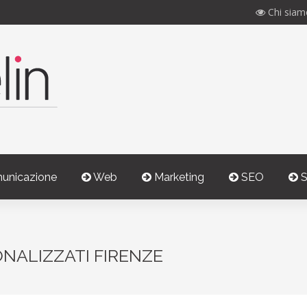
Chi siam
unicazione
Web
Marketing
SEO
S
ONALIZZATI FIRENZE