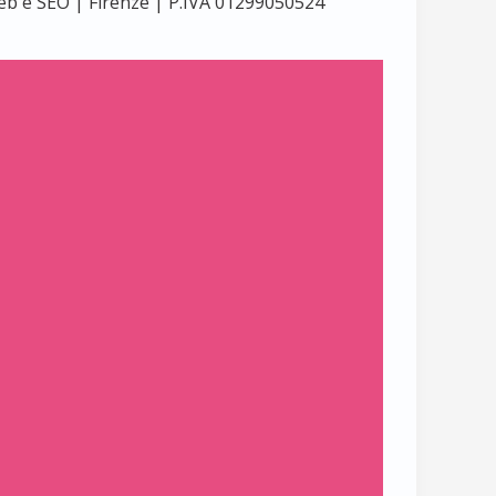
eb e SEO | Firenze | P.IVA 01299050524