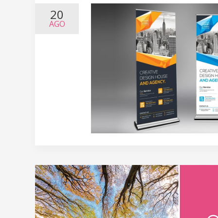
20
AGO