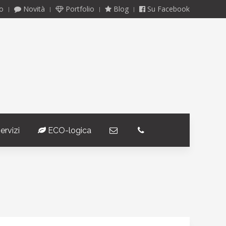
o
Novità
Portfolio
Blog
Su Facebook
ervizi
ECO-logica
­
­